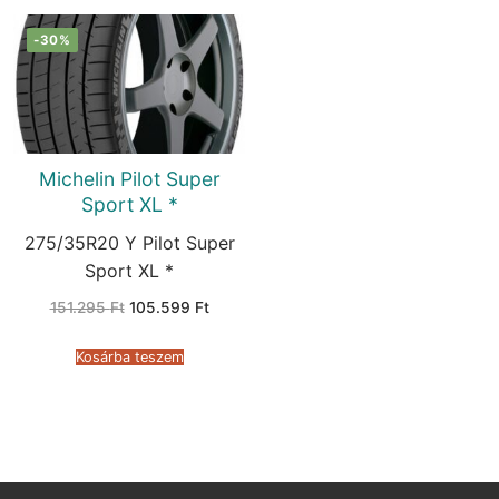
-30%
Michelin Pilot Super
Sport XL *
275/35R20 Y Pilot Super
Sport XL *
Original
Current
151.295
Ft
105.599
Ft
price
price
was:
is:
151.295 Ft.
105.599 Ft.
Kosárba teszem