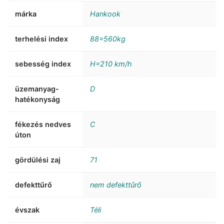
márka
Hankook
terhelési index
88=560kg
sebesség index
H=210 km/h
üzemanyag-
D
hatékonyság
fékezés nedves
C
úton
gördülési zaj
71
defekttűrő
nem defekttűrő
évszak
Téli