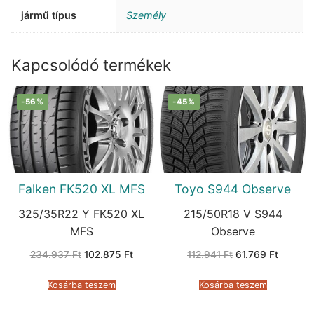
jármű típus
Személy
Kapcsolódó termékek
-56%
-45%
Falken FK520 XL MFS
Toyo S944 Observe
325/35R22 Y FK520 XL
215/50R18 V S944
MFS
Observe
Original
Current
Original
Current
234.937
Ft
102.875
Ft
112.941
Ft
61.769
Ft
price
price
price
price
was:
is:
was:
is:
234.937 Ft.
102.875 Ft.
112.941 Ft.
61.769 F
Kosárba teszem
Kosárba teszem