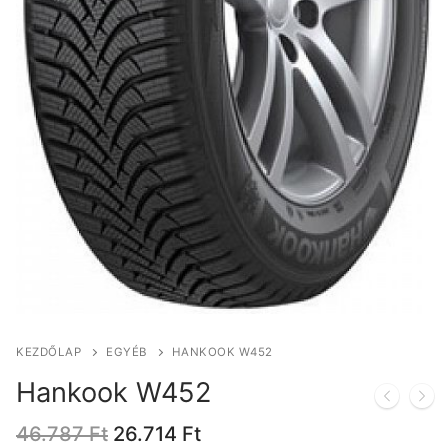
KEZDŐLAP
EGYÉB
HANKOOK W452
Hankook W452
Original
Current
46.787
Ft
26.714
Ft