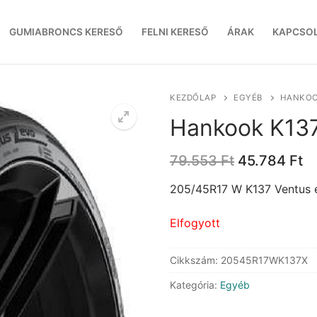
GUMIABRONCS KERESŐ
FELNI KERESŐ
ÁRAK
KAPCSO
KEZDŐLAP
EGYÉB
HANKOO
Hankook K137
Original
C
79.553
Ft
45.784
Ft
price
pr
was:
is
205/45R17 W K137 Ventus 
79.553 Ft.
45
Elfogyott
Cikkszám:
20545R17WK137X
Kategória:
Egyéb