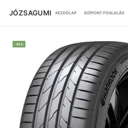
Ugrás
a
JÓZSAGUMI
KEZDŐLAP
IDŐPONT FOGLALÁS
tartalomra
-42%