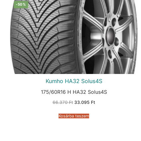
-50%
Kumho HA32 Solus4S
175/60R16 H HA32 Solus4S
Original
Current
66.370
Ft
33.095
Ft
price
price
was:
is:
66.370 Ft.
33.095 Ft.
Kosárba teszem