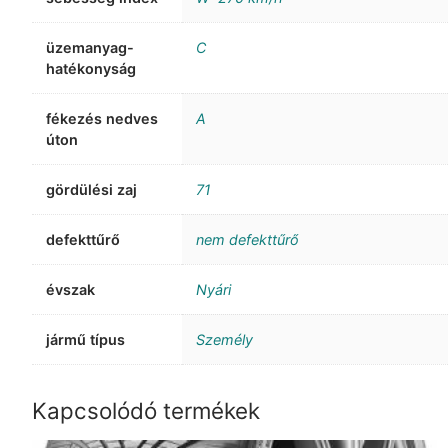
üzemanyag-
C
hatékonyság
fékezés nedves
A
úton
gördülési zaj
71
defekttűrő
nem defekttűrő
évszak
Nyári
jármű típus
Személy
Kapcsolódó termékek