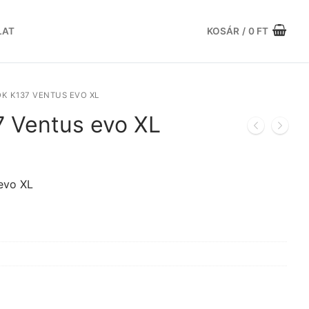
LAT
KOSÁR
/
0
FT
K K137 VENTUS EVO XL
 Ventus evo XL
urrent
ice
:
evo XL
.784 Ft.