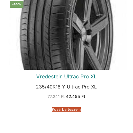
-45%
Vredestein Ultrac Pro XL
235/40R18 Y Ultrac Pro XL
Original
Current
77.241
Ft
42.455
Ft
price
price
was:
is:
77.241 Ft.
42.455 Ft.
Kosárba teszem