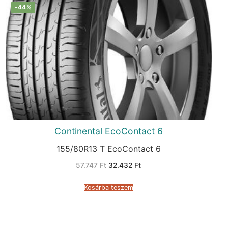
-44%
Continental EcoContact 6
155/80R13 T EcoContact 6
Original
Current
57.747
Ft
32.432
Ft
price
price
was:
is:
57.747 Ft.
32.432 Ft.
Kosárba teszem