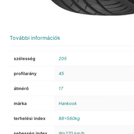
További információk
szélesség
205
profilarány
45
átmérő
17
márka
Hankook
terhelési index
88=560kg
sebesség index
W=270 km/h