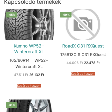
Kapcsolódó termékek
-45%
-49%
Kumho WP52+
RoadX C31 RXQuest
Wintercraft XL
175R13C S C31 RXQuest
165/60R14 T WP52+
Original
Current
44.006
Ft
22.478
Ft
price
price
Wintercraft XL
was:
is:
44.006 Ft.
22.478 
Kosárba teszem
Original
Current
47.511
Ft
26.132
Ft
price
price
was:
is:
47.511 Ft.
26.132 Ft.
Kosárba teszem
-31%