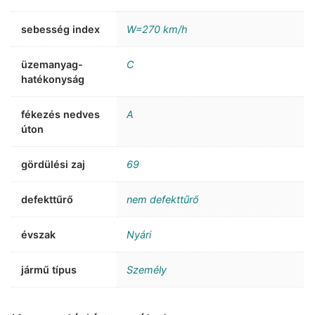
sebesség index
W=270 km/h
üzemanyag-
C
hatékonyság
fékezés nedves
A
úton
gördülési zaj
69
defekttűrő
nem defekttűrő
évszak
Nyári
jármű típus
Személy