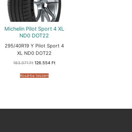
Michelin Pilot Sport 4 XL
ND0 DOT22
295/40R19 Y Pilot Sport 4
XL ND0 DOT22
Original
Current
183.071
Ft
126.554
Ft
price
price
was:
is:
183.071 Ft.
126.554 Ft.
Kosárba teszem