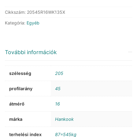
K135
Ventus
Cikkszám:
20545R16WK135X
Prime4
Kategória:
Egyéb
XL
mennyiség
További információk
szélesség
205
profilarány
45
átmérő
16
márka
Hankook
terhelési index
87=545kg