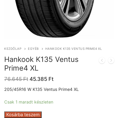
KEZDŐLAP
EGYÉB
HANKOOK K135 VENTUS PRIME4 XL
Hankook K135 Ventus
Prime4 XL
Original
Current
76.645
Ft
45.385
Ft
price
price
was:
is:
205/45R16 W K135 Ventus Prime4 XL
76.645 Ft.
45.385 Ft.
Csak 1 maradt készleten
Hankook
Kosárba teszem