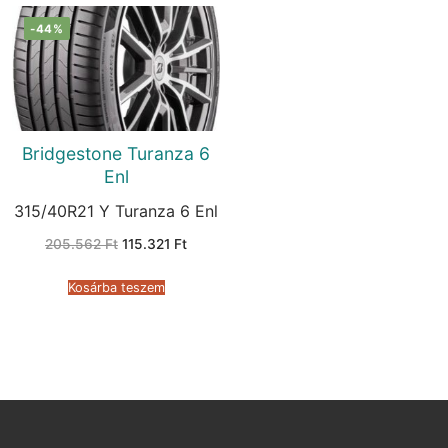
-44%
Bridgestone Turanza 6
Enl
315/40R21 Y Turanza 6 Enl
Original
Current
205.562
Ft
115.321
Ft
price
price
was:
is:
205.562 Ft.
115.321 Ft.
Kosárba teszem