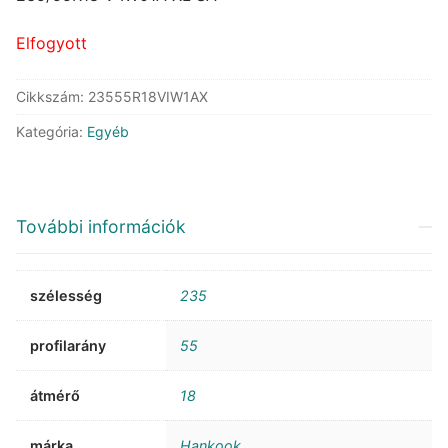
149.149 Ft.
83.132 Ft.
Elfogyott
Cikkszám:
23555R18VIW1AX
Kategória:
Egyéb
További információk
szélesség
235
profilarány
55
átmérő
18
márka
Hankook