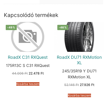
Kapcsolódó termékek
-49%
-46%
RoadX C31 RXQuest
RoadX DU71 RXMotion
XL
175R13C S C31 RXQuest
245/35R19 Y DU71
Original
Current
44.006
Ft
22.478
Ft
price
price
RXMotion XL
was:
is:
44.006 Ft.
22.478 Ft.
Kosárba teszem
Original
Current
52.146
Ft
27.926
Ft
price
price
was:
is:
52.146 Ft.
27.926 F
Kosárba teszem