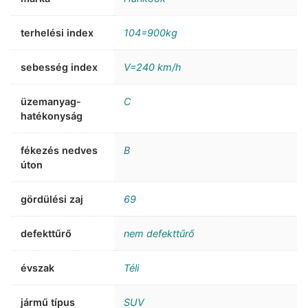
terhelési index
104=900kg
sebesség index
V=240 km/h
üzemanyag-
C
hatékonyság
fékezés nedves
B
úton
gördülési zaj
69
defekttűrő
nem defekttűrő
évszak
Téli
jármű típus
SUV