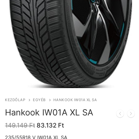
KEZDŐLAP
EGYÉB
HANKOOK IW01A XL SA
Hankook IW01A XL SA
Original
Current
149.149
Ft
83.132
Ft
price
price
was:
is:
235/55R18 V IW01A XL SA