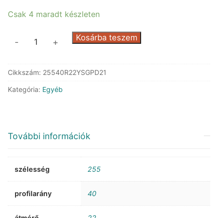
120.891 Ft.
40.499 Ft.
Csak 4 maradt készleten
Gripmax
Kosárba teszem
-
+
Suregrip
Pro
Cikkszám:
25540R22YSGPD21
Sport
XL
Kategória:
Egyéb
DOT21
mennyiség
További információk
szélesség
255
profilarány
40
átmérő
22