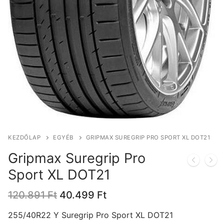
KEZDŐLAP
EGYÉB
GRIPMAX SUREGRIP PRO SPORT XL DOT21
Gripmax Suregrip Pro
Sport XL DOT21
Original
Current
120.891
Ft
40.499
Ft
price
price
was:
is:
255/40R22 Y Suregrip Pro Sport XL DOT21