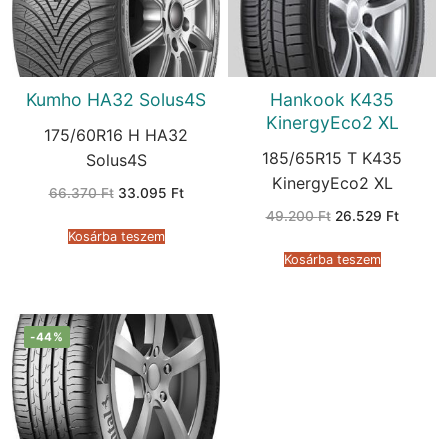
Kumho HA32 Solus4S
Hankook K435
KinergyEco2 XL
175/60R16 H HA32
185/65R15 T K435
Solus4S
KinergyEco2 XL
Original
Current
66.370
Ft
33.095
Ft
price
price
Original
Current
49.200
Ft
26.529
Ft
was:
is:
price
price
66.370 Ft.
33.095 Ft.
Kosárba teszem
was:
is:
49.200 Ft.
26.529 
Kosárba teszem
-44%