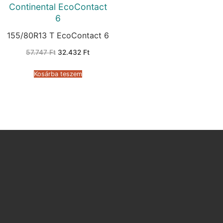
Continental EcoContact
6
155/80R13 T EcoContact 6
Original
Current
57.747
Ft
32.432
Ft
price
price
was:
is:
57.747 Ft.
32.432 Ft.
Kosárba teszem