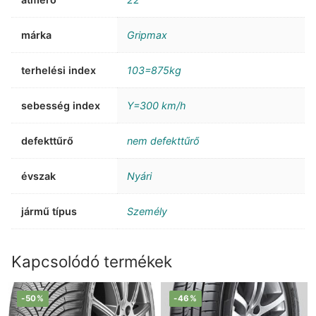
márka
Gripmax
terhelési index
103=875kg
sebesség index
Y=300 km/h
defekttűrő
nem defekttűrő
évszak
Nyári
jármű típus
Személy
Kapcsolódó termékek
-50%
-46%