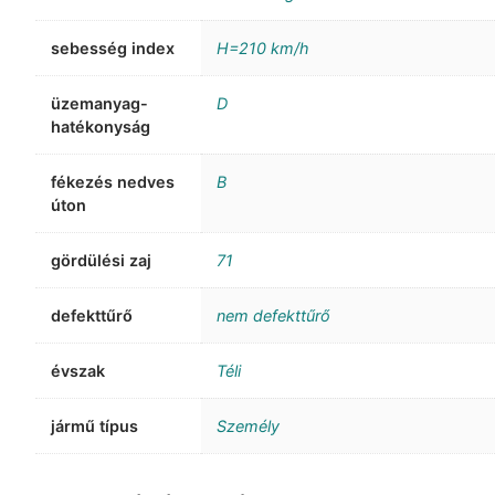
sebesség index
H=210 km/h
üzemanyag-
D
hatékonyság
fékezés nedves
B
úton
gördülési zaj
71
defekttűrő
nem defekttűrő
évszak
Téli
jármű típus
Személy