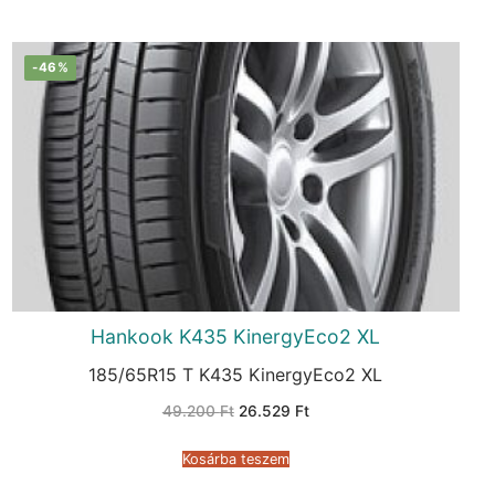
-46%
Hankook K435 KinergyEco2 XL
185/65R15 T K435 KinergyEco2 XL
Original
Current
49.200
Ft
26.529
Ft
price
price
was:
is:
49.200 Ft.
26.529 Ft.
Kosárba teszem