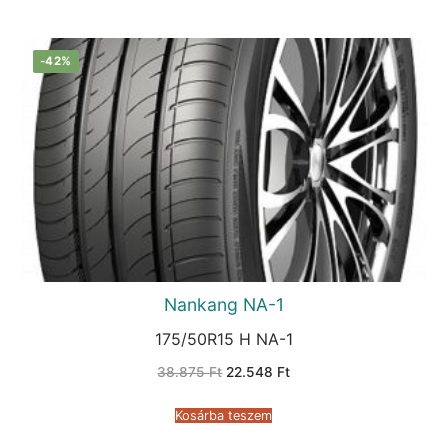
-42%
Nankang NA-1
175/50R15 H NA-1
Original
Current
38.875
Ft
22.548
Ft
price
price
was:
is:
38.875 Ft.
22.548 Ft.
Kosárba teszem