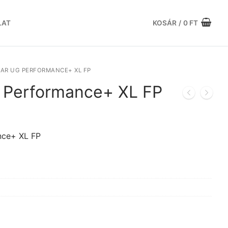
LAT
KOSÁR
/
0
FT
AR UG PERFORMANCE+ XL FP
 Performance+ XL FP
urrent
rice
:
nce+ XL FP
3.759 Ft.