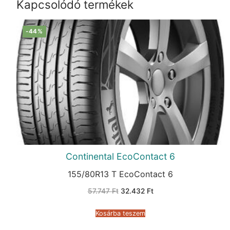
Kapcsolódó termékek
-44%
Continental EcoContact 6
155/80R13 T EcoContact 6
Original
Current
57.747
Ft
32.432
Ft
price
price
was:
is:
57.747 Ft.
32.432 Ft.
Kosárba teszem