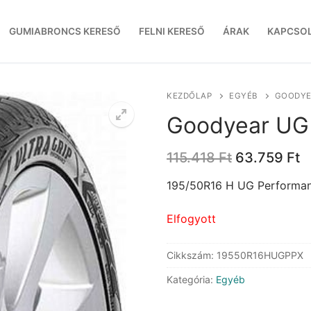
GUMIABRONCS KERESŐ
FELNI KERESŐ
ÁRAK
KAPCSO
KEZDŐLAP
EGYÉB
GOODYE
Goodyear UG
Original
C
115.418
Ft
63.759
Ft
price
p
was:
is
195/50R16 H UG Performa
115.418 Ft.
6
Elfogyott
Cikkszám:
19550R16HUGPPX
Kategória:
Egyéb