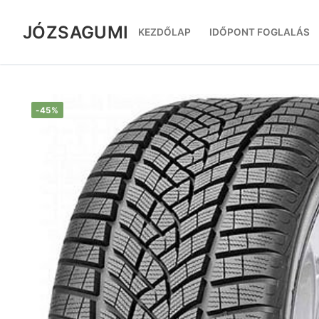
Ugrás
a
JÓZSAGUMI
KEZDŐLAP
IDŐPONT FOGLALÁS
tartalomra
-45%