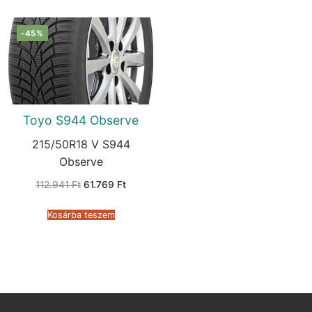
-45%
Toyo S944 Observe
215/50R18 V S944
Observe
Original
Current
112.941
Ft
61.769
Ft
price
price
was:
is:
112.941 Ft.
61.769 Ft.
Kosárba teszem