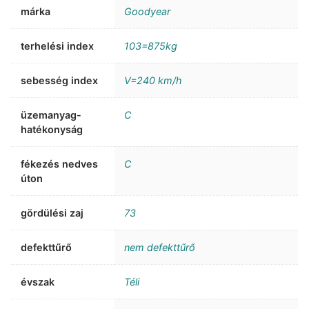
márka
Goodyear
terhelési index
103=875kg
sebesség index
V=240 km/h
üzemanyag-
C
hatékonyság
fékezés nedves
C
úton
gördülési zaj
73
defekttűrő
nem defekttűrő
évszak
Téli