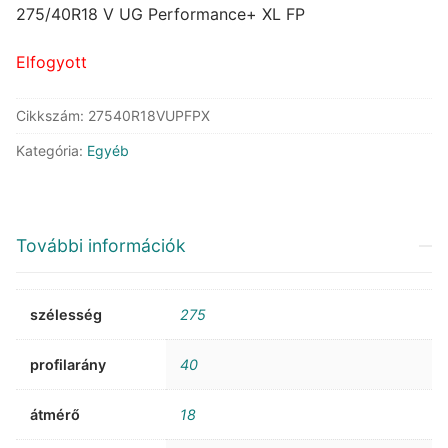
was:
is:
275/40R18 V UG Performance+ XL FP
198.653 Ft.
109.539 Ft.
Elfogyott
Cikkszám:
27540R18VUPFPX
Kategória:
Egyéb
További információk
szélesség
275
profilarány
40
átmérő
18