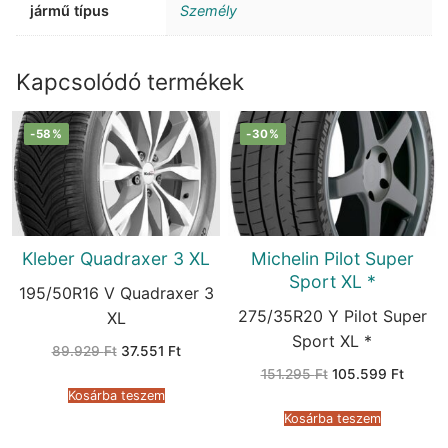
jármű típus
Személy
Kapcsolódó termékek
-58%
-30%
Kleber Quadraxer 3 XL
Michelin Pilot Super
Sport XL *
195/50R16 V Quadraxer 3
275/35R20 Y Pilot Super
XL
Sport XL *
Original
Current
89.929
Ft
37.551
Ft
price
price
Original
Curren
151.295
Ft
105.599
Ft
was:
is:
price
price
89.929 Ft.
37.551 Ft.
Kosárba teszem
was:
is:
151.295 Ft.
105.59
Kosárba teszem