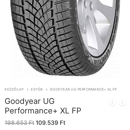
KEZDŐLAP
EGYÉB
GOODYEAR UG PERFORMANCE+ XL FP
Goodyear UG
Performance+ XL FP
Original
Current
198.653
Ft
109.539
Ft
price
price