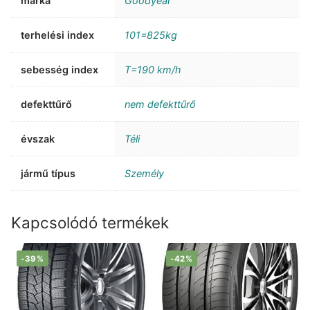
márka
Goodyear
terhelési index
101=825kg
sebesség index
T=190 km/h
defekttűrő
nem defekttűrő
évszak
Téli
jármű típus
Személy
Kapcsolódó termékek
-39%
-42%