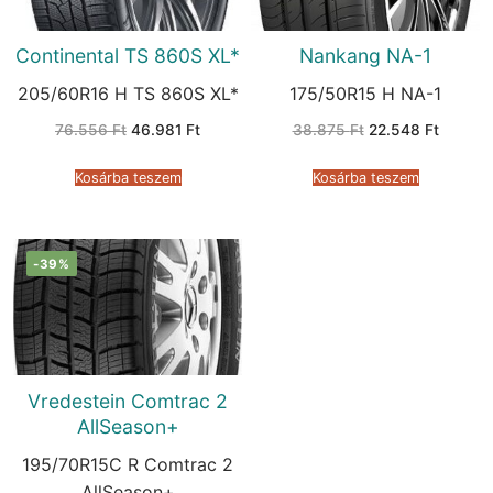
Continental TS 860S XL*
Nankang NA-1
205/60R16 H TS 860S XL*
175/50R15 H NA-1
Original
Current
Original
Current
76.556
Ft
46.981
Ft
38.875
Ft
22.548
Ft
price
price
price
price
was:
is:
was:
is:
76.556 Ft.
46.981 Ft.
38.875 Ft.
22.548 
Kosárba teszem
Kosárba teszem
-39%
Vredestein Comtrac 2
AllSeason+
195/70R15C R Comtrac 2
AllSeason+