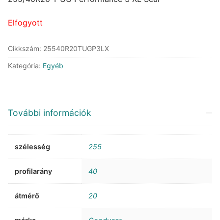
215.506 Ft.
118.878 Ft.
Elfogyott
Cikkszám:
25540R20TUGP3LX
Kategória:
Egyéb
További információk
szélesség
255
profilarány
40
átmérő
20