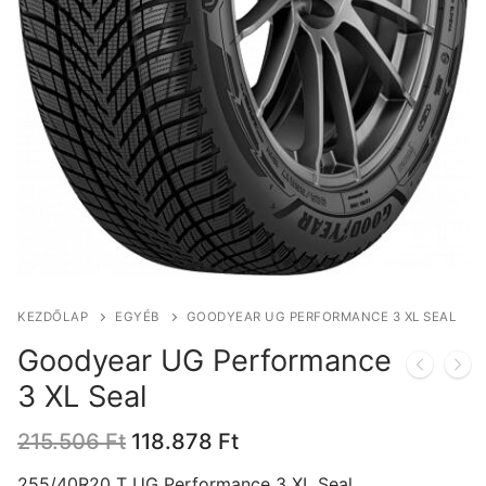
KEZDŐLAP
EGYÉB
GOODYEAR UG PERFORMANCE 3 XL SEAL
Goodyear UG Performance
3 XL Seal
Original
Current
215.506
Ft
118.878
Ft
price
price
was:
is:
255/40R20 T UG Performance 3 XL Seal