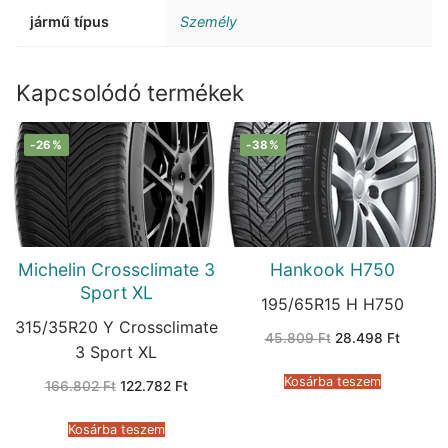
jármű típus
Személy
Kapcsolódó termékek
-26%
-38%
Michelin Crossclimate 3
Hankook H750
Sport XL
195/65R15 H H750
315/35R20 Y Crossclimate
Original
Current
45.809
Ft
28.498
Ft
price
price
3 Sport XL
was:
is:
45.809 Ft.
28.498 
Kosárba teszem
Original
Current
166.802
Ft
122.782
Ft
price
price
was:
is:
166.802 Ft.
122.782 Ft.
Kosárba teszem