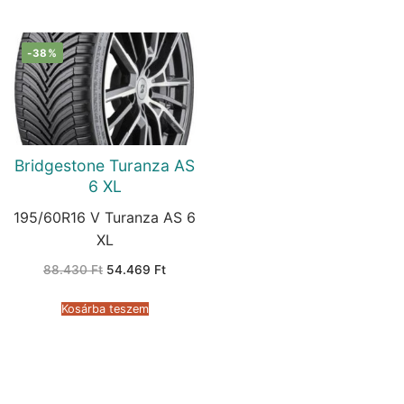
-38%
Bridgestone Turanza AS
6 XL
195/60R16 V Turanza AS 6
XL
Original
Current
88.430
Ft
54.469
Ft
price
price
was:
is:
88.430 Ft.
54.469 Ft.
Kosárba teszem