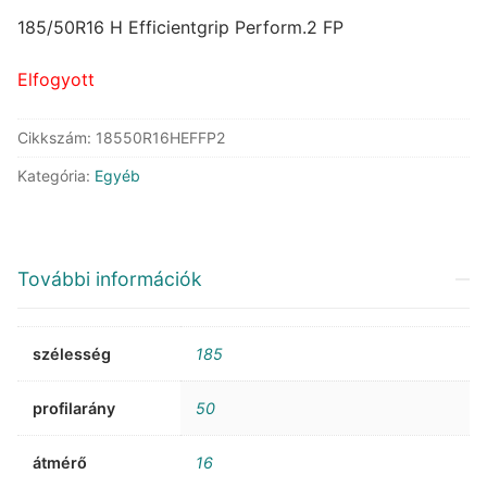
price
price
was:
is:
185/50R16 H Efficientgrip Perform.2 FP
104.102 Ft.
56.391 Ft.
Elfogyott
Cikkszám:
18550R16HEFFP2
Kategória:
Egyéb
További információk
szélesség
185
profilarány
50
átmérő
16