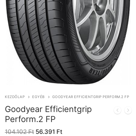
KEZDŐLAP
EGYÉB
GOODYEAR EFFICIENTGRIP PERFORM.2 FP
Goodyear Efficientgrip
Perform.2 FP
Original
Current
104.102
Ft
56.391
Ft