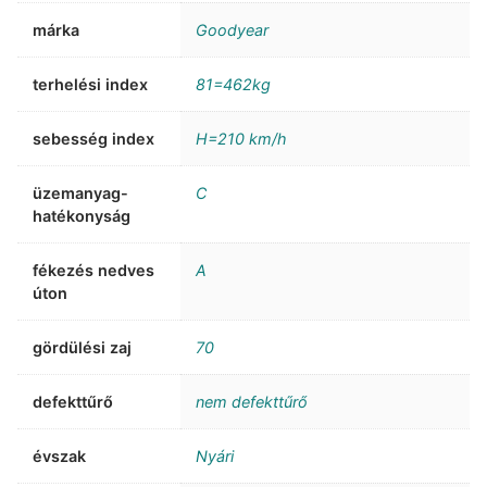
márka
Goodyear
terhelési index
81=462kg
sebesség index
H=210 km/h
üzemanyag-
C
hatékonyság
fékezés nedves
A
úton
gördülési zaj
70
defekttűrő
nem defekttűrő
évszak
Nyári