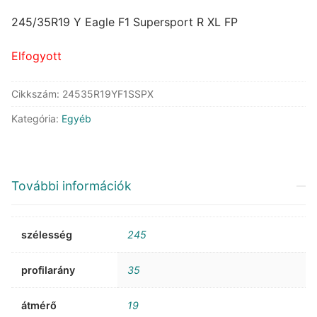
price
price
was:
is:
245/35R19 Y Eagle F1 Supersport R XL FP
185.420 Ft.
100.291 Ft.
Elfogyott
Cikkszám:
24535R19YF1SSPX
Kategória:
Egyéb
További információk
szélesség
245
profilarány
35
átmérő
19