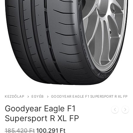
KEZDŐLAP
EGYÉB
GOODYEAR EAGLE F1 SUPERSPORT R XL FP
Goodyear Eagle F1
Supersport R XL FP
Original
Current
185.420
Ft
100.291
Ft