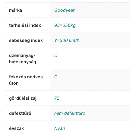
márka
Goodyear
terhelési index
93=650kg
sebesség index
Y=300 km/h
üzemanyag-
D
hatékonyság
fékezés nedves
C
úton
gördülési zaj
72
defekttűrő
nem defekttűrő
évszak
Nyári