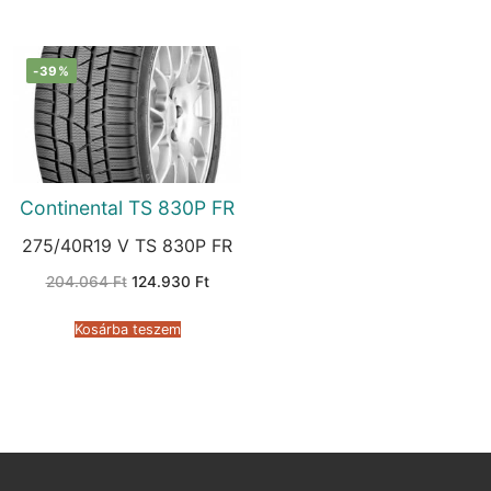
-39%
Continental TS 830P FR
275/40R19 V TS 830P FR
Original
Current
204.064
Ft
124.930
Ft
price
price
was:
is:
204.064 Ft.
124.930 Ft.
Kosárba teszem