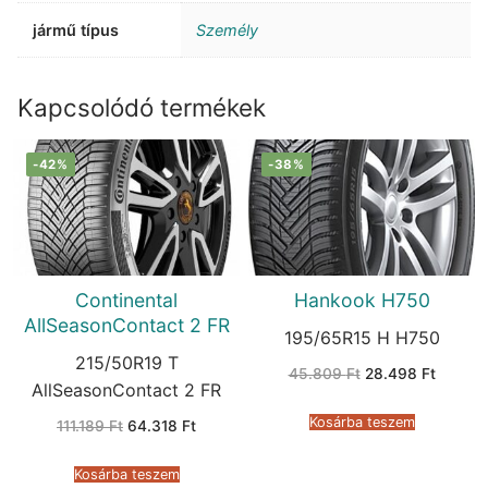
jármű típus
Személy
Kapcsolódó termékek
-42%
-38%
Continental
Hankook H750
AllSeasonContact 2 FR
195/65R15 H H750
215/50R19 T
Original
Current
45.809
Ft
28.498
Ft
price
price
AllSeasonContact 2 FR
was:
is:
45.809 Ft.
28.498 
Kosárba teszem
Original
Current
111.189
Ft
64.318
Ft
price
price
was:
is:
111.189 Ft.
64.318 Ft.
Kosárba teszem