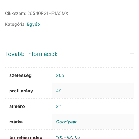
Cikkszám:
26540R21HF1A5MX
Kategória:
Egyéb
További információk
szélesség
265
profilarány
40
átmérő
21
márka
Goodyear
terhelési index
105=925kg