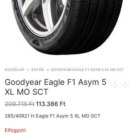
KEZDŐLAP
EGYÉB
GOODYEAR EAGLE F1 ASYM 5 XL MO SCT
Goodyear Eagle F1 Asym 5
XL MO SCT
Original
Current
209.715
Ft
113.386
Ft
price
price
was:
is:
265/40R21 H Eagle F1 Asym 5 XL MO SCT
209.715 Ft.
113.386 Ft.
Elfogyott