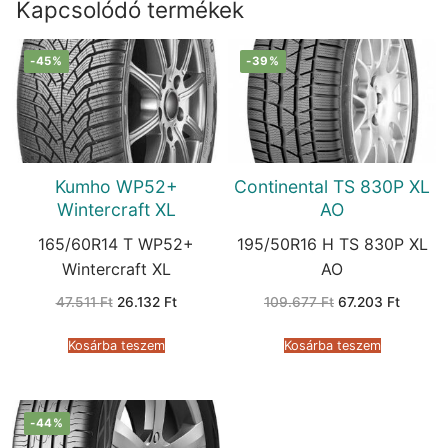
Kapcsolódó termékek
-45%
-39%
Kumho WP52+
Continental TS 830P XL
Wintercraft XL
AO
165/60R14 T WP52+
195/50R16 H TS 830P XL
Wintercraft XL
AO
Original
Current
Original
Current
47.511
Ft
26.132
Ft
109.677
Ft
67.203
Ft
price
price
price
price
was:
is:
was:
is:
47.511 Ft.
26.132 Ft.
109.677 Ft.
67.203 
Kosárba teszem
Kosárba teszem
-44%