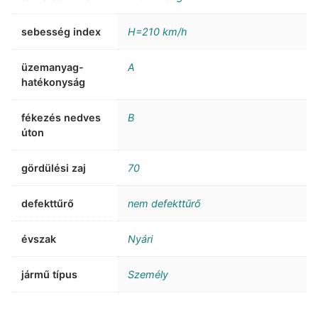
sebesség index
H=210 km/h
üzemanyag-
A
hatékonyság
fékezés nedves
B
úton
gördülési zaj
70
defekttűrő
nem defekttűrő
évszak
Nyári
jármű típus
Személy