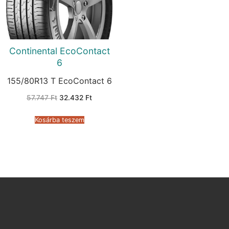
Continental EcoContact
6
155/80R13 T EcoContact 6
Original
Current
57.747
Ft
32.432
Ft
price
price
was:
is:
57.747 Ft.
32.432 Ft.
Kosárba teszem