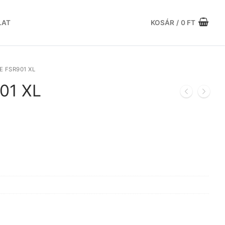
LAT
KOSÁR
/
0
FT
 FSR901 XL
01 XL
urrent
rice
:
3.256 Ft.