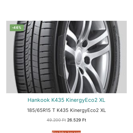
-46%
Hankook K435 KinergyEco2 XL
185/65R15 T K435 KinergyEco2 XL
Original
Current
49.200
Ft
26.529
Ft
price
price
was:
is:
49.200 Ft.
26.529 Ft.
Kosárba teszem