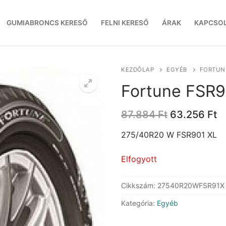
GUMIABRONCS KERESŐ
FELNI KERESŐ
ÁRAK
KAPCSO
KEZDŐLAP
EGYÉB
FORTUNE
Fortune FSR9
Original
C
87.884
Ft
63.256
Ft
price
p
was:
is
275/40R20 W FSR901 XL
87.884 Ft.
6
Elfogyott
Cikkszám:
27540R20WFSR91X
Kategória:
Egyéb