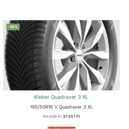
-58%
Kleber Quadraxer 3 XL
195/50R16 V Quadraxer 3 XL
Original
Current
89.929
Ft
37.551
Ft
price
price
was:
is:
89.929 Ft.
37.551 Ft.
Kosárba teszem