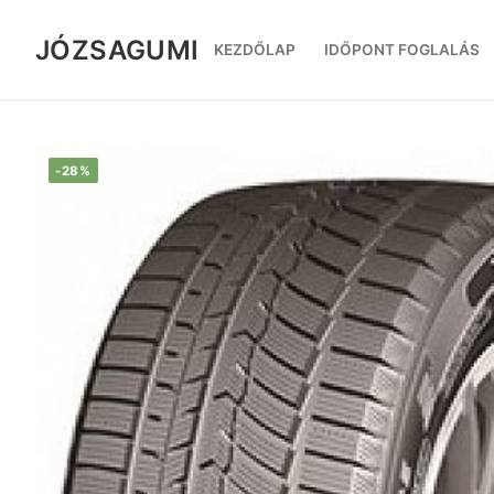
Ugrás
a
JÓZSAGUMI
KEZDŐLAP
IDŐPONT FOGLALÁS
tartalomra
-28%