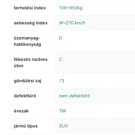
terhelési index
106=950kg
sebesség index
W=270 km/h
üzemanyag-
D
hatékonyság
fékezés nedves
C
úton
gördülési zaj
73
defekttűrő
nem defekttűrő
évszak
Téli
jármű típus
SUV