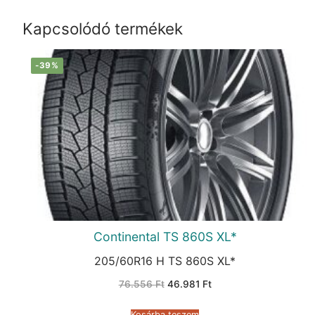
Kapcsolódó termékek
-39%
Continental TS 860S XL*
205/60R16 H TS 860S XL*
Original
Current
76.556
Ft
46.981
Ft
price
price
was:
is:
76.556 Ft.
46.981 Ft.
Kosárba teszem