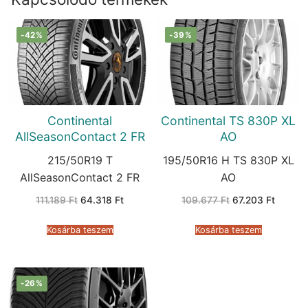
-42%
-39%
Continental
Continental TS 830P XL
AllSeasonContact 2 FR
AO
215/50R19 T
195/50R16 H TS 830P XL
AllSeasonContact 2 FR
AO
Original
Current
Original
Current
111.189
Ft
64.318
Ft
109.677
Ft
67.203
Ft
price
price
price
price
was:
is:
was:
is:
111.189 Ft.
64.318 Ft.
109.677 Ft.
67.203 
Kosárba teszem
Kosárba teszem
-26%