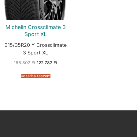
Michelin Crossclimate 3
Sport XL
315/35R20 Y Crossclimate
3 Sport XL
Original
Current
166.802
Ft
122.782
Ft
price
price
was:
is:
166.802 Ft.
122.782 Ft.
Kosárba teszem