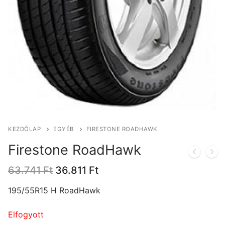
KEZDŐLAP
EGYÉB
FIRESTONE ROADHAWK
Firestone RoadHawk
Original
Current
63.741
Ft
36.811
Ft
price
price
was:
is:
195/55R15 H RoadHawk
63.741 Ft.
36.811 Ft.
Elfogyott