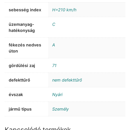
sebesség index
H=210 km/h
üzemanyag-
C
hatékonyság
fékezés nedves
A
úton
gördülési zaj
71
defekttűrő
nem defekttűrő
évszak
Nyári
jármű típus
Személy
Kapcsolódó termékek