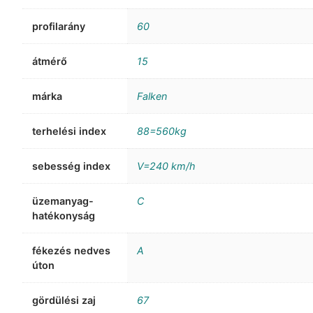
profilarány
60
átmérő
15
márka
Falken
terhelési index
88=560kg
sebesség index
V=240 km/h
üzemanyag-
C
hatékonyság
fékezés nedves
A
úton
gördülési zaj
67