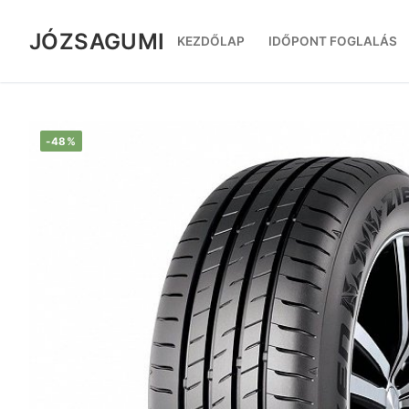
Ugrás
a
JÓZSAGUMI
KEZDŐLAP
IDŐPONT FOGLALÁS
tartalomra
-48%