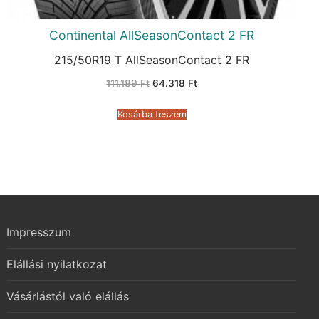
Continental AllSeasonContact 2 FR
215/50R19 T AllSeasonContact 2 FR
Original
Current
111.189
Ft
64.318
Ft
price
price
was:
is:
111.189 Ft.
64.318 Ft.
Kosárba teszem
Impresszum
Elállási nyilatkozat
Vásárlástól való elállás