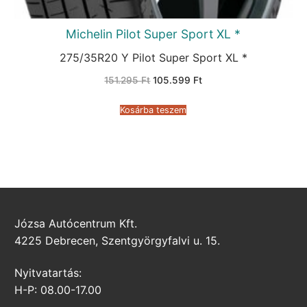
Michelin Pilot Super Sport XL *
275/35R20 Y Pilot Super Sport XL *
Original
Current
151.295
Ft
105.599
Ft
price
price
was:
is:
151.295 Ft.
105.599 Ft.
Kosárba teszem
Józsa Autócentrum Kft.
4225 Debrecen, Szentgyörgyfalvi u. 15.
Nyitvatartás:
H-P: 08.00-17.00