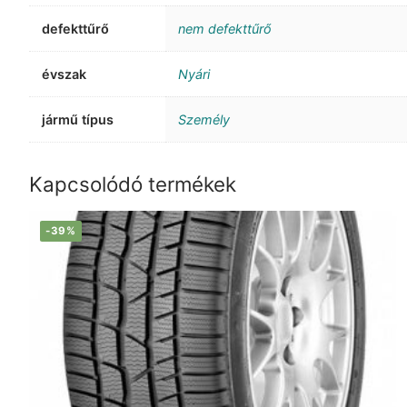
defekttűrő
nem defekttűrő
évszak
Nyári
jármű típus
Személy
Kapcsolódó termékek
-39%