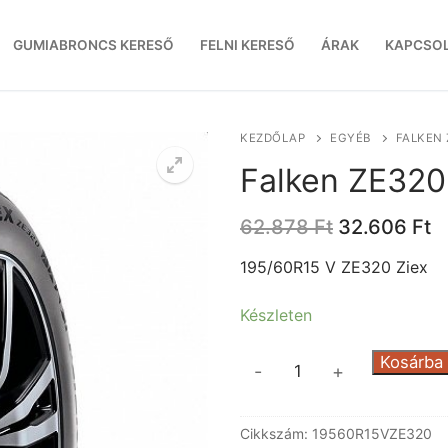
GUMIABRONCS KERESŐ
FELNI KERESŐ
ÁRAK
KAPCSO
KEZDŐLAP
EGYÉB
FALKEN 
Falken ZE320
Original
C
62.878
Ft
32.606
Ft
price
p
was:
is
195/60R15 V ZE320 Ziex
62.878 Ft.
3
Készleten
Falken
Kosárba
-
+
ZE320
Ziex
Cikkszám:
19560R15VZE320
mennyiség