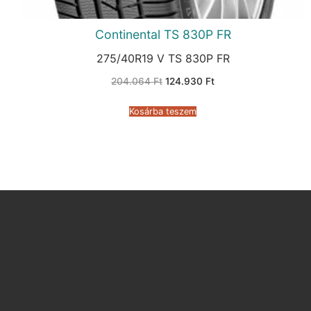
Continental TS 830P FR
275/40R19 V TS 830P FR
Original
Current
204.064
Ft
124.930
Ft
price
price
was:
is:
204.064 Ft.
124.930 Ft.
Kosárba teszem