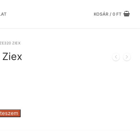
LAT
KOSÁR
/
0
FT
ZE320 ZIEX
 Ziex
urrent
rice
:
2.606 Ft.
 teszem