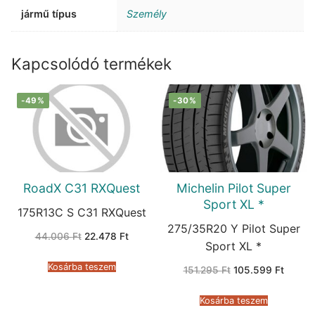
jármű típus
Személy
Kapcsolódó termékek
-49%
-30%
RoadX C31 RXQuest
Michelin Pilot Super
Sport XL *
175R13C S C31 RXQuest
275/35R20 Y Pilot Super
Original
Current
44.006
Ft
22.478
Ft
price
price
Sport XL *
was:
is:
44.006 Ft.
22.478 Ft.
Kosárba teszem
Original
Curren
151.295
Ft
105.599
Ft
price
price
was:
is:
151.295 Ft.
105.59
Kosárba teszem