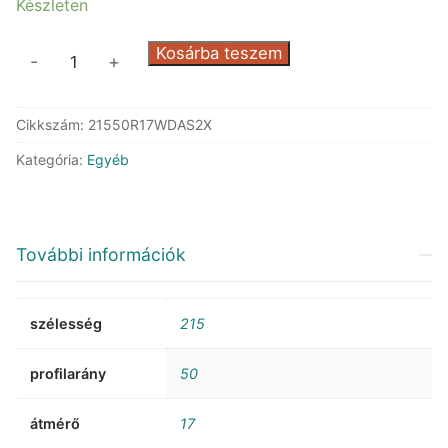
Készleten
Dunlop
Kosárba teszem
-
+
Allseason
2
Cikkszám:
21550R17WDAS2X
XL
mennyiség
Kategória:
Egyéb
További információk
szélesség
215
profilarány
50
átmérő
17