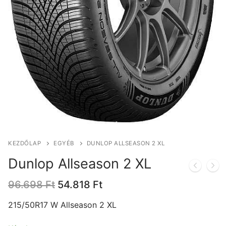
KEZDŐLAP
EGYÉB
DUNLOP ALLSEASON 2 XL
Dunlop Allseason 2 XL
Original
Current
96.698
Ft
54.818
Ft
price
price
was:
is:
215/50R17 W Allseason 2 XL
96.698 Ft.
54.818 Ft.