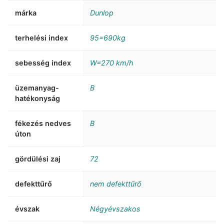
márka
Dunlop
terhelési index
95=690kg
sebesség index
W=270 km/h
üzemanyag-
B
hatékonyság
fékezés nedves
B
úton
gördülési zaj
72
defekttűrő
nem defekttűrő
évszak
Négyévszakos