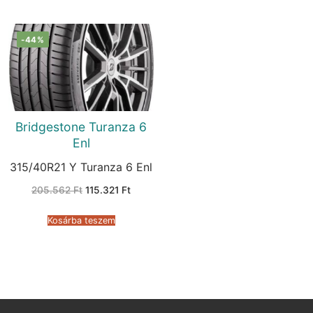
-44%
Bridgestone Turanza 6
Enl
315/40R21 Y Turanza 6 Enl
Original
Current
205.562
Ft
115.321
Ft
price
price
was:
is:
205.562 Ft.
115.321 Ft.
Kosárba teszem