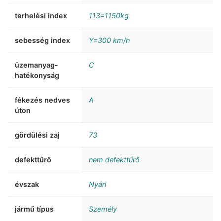
terhelési index
113=1150kg
sebesség index
Y=300 km/h
üzemanyag-
C
hatékonyság
fékezés nedves
A
úton
gördülési zaj
73
defekttűrő
nem defekttűrő
évszak
Nyári
jármű típus
Személy