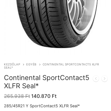
KEZDŐLAP
EGYÉB
CONTINENTAL SPORTCONTACT5 XLFR
SEAL*
Continental SportContact5
XLFR Seal*
Original
Current
265.938
Ft
140.870
Ft
price
price
was:
is:
285/45R21 Y SportContact5 XLFR Seal*
265.938 Ft.
140.870 Ft.