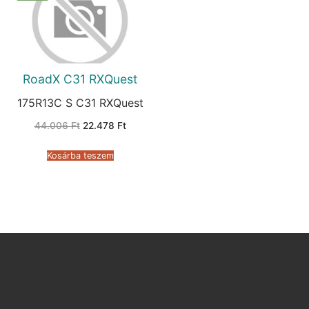
RoadX C31 RXQuest
175R13C S C31 RXQuest
Original
Current
44.006
Ft
22.478
Ft
price
price
was:
is:
44.006 Ft.
22.478 Ft.
Kosárba teszem