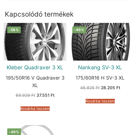
Kapcsolódó termékek
-58%
-40%
Kleber Quadraxer 3 XL
Nankang SV-3 XL
195/50R16 V Quadraxer 3
175/60R16 H SV-3 XL
XL
Original
Current
46.825
Ft
28.205
Ft
price
price
Original
Current
89.929
Ft
37.551
Ft
was:
is:
price
price
46.825 Ft.
28.205 
Kosárba teszem
was:
is:
89.929 Ft.
37.551 Ft.
Kosárba teszem
-49%