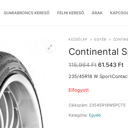
GUMIABRONCS KERESŐ
FELNI KERESŐ
ÁRAK
KAPCSO
KEZDŐLAP
EGYÉB
CONTINE
Continental 
Original
C
115.964
Ft
61.543
Ft
price
p
was:
is
235/45R18 W SportContact
115.964 Ft.
6
Elfogyott
Cikkszám:
23545R18WSPCT5
Kategória:
Egyéb