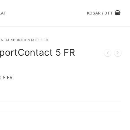
LAT
KOSÁR
/
0
FT
NTAL SPORTCONTACT 5 FR
SportContact 5 FR
urrent
rice
:
 5 FR
1.543 Ft.