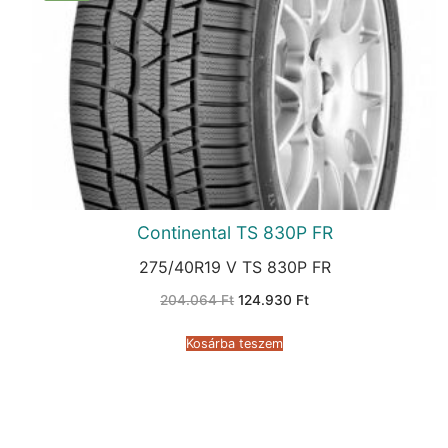
Continental TS 830P FR
275/40R19 V TS 830P FR
Original
Current
204.064
Ft
124.930
Ft
price
price
was:
is:
204.064 Ft.
124.930 Ft.
Kosárba teszem