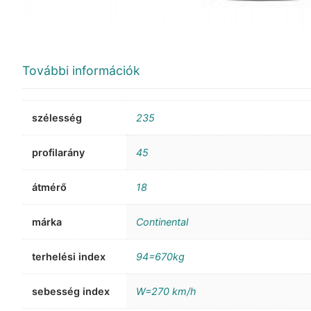
További információk
szélesség
235
profilarány
45
átmérő
18
márka
Continental
terhelési index
94=670kg
sebesség index
W=270 km/h