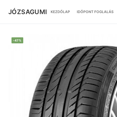
Ugrás
a
JÓZSAGUMI
KEZDŐLAP
IDŐPONT FOGLALÁS
tartalomra
-47%