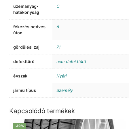
üzemanyag-
C
hatékonyság
fékezés nedves
A
úton
gördülési zaj
71
defekttűrő
nem defekttűrő
évszak
Nyári
jármű típus
Személy
Kapcsolódó termékek
-39%