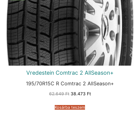
Vredestein Comtrac 2 AllSeason+
195/70R15C R Comtrac 2 AllSeason+
Original
Current
62.649
Ft
38.473
Ft
price
price
was:
is:
62.649 Ft.
38.473 Ft.
Kosárba teszem