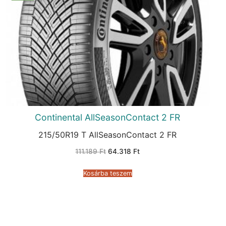
Continental AllSeasonContact 2 FR
215/50R19 T AllSeasonContact 2 FR
Original
Current
111.189
Ft
64.318
Ft
price
price
was:
is:
111.189 Ft.
64.318 Ft.
Kosárba teszem