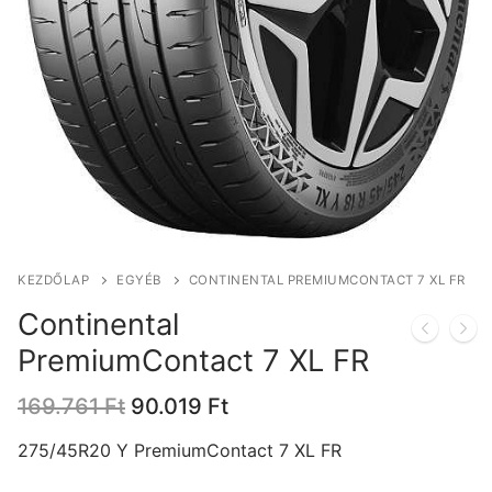
KEZDŐLAP
EGYÉB
CONTINENTAL PREMIUMCONTACT 7 XL FR
Continental
PremiumContact 7 XL FR
Original
Current
169.761
Ft
90.019
Ft
price
price
was:
is:
275/45R20 Y PremiumContact 7 XL FR
169.761 Ft.
90.019 Ft.