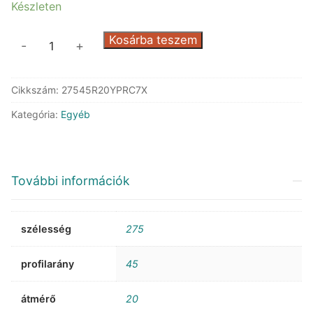
Készleten
Continental
Kosárba teszem
-
+
PremiumContact
7
Cikkszám:
27545R20YPRC7X
XL
FR
Kategória:
Egyéb
mennyiség
További információk
szélesség
275
profilarány
45
átmérő
20