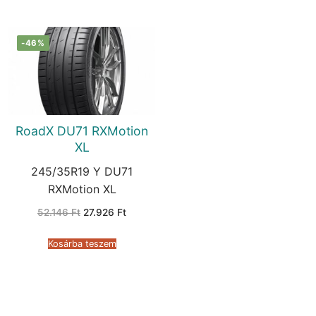
-46%
RoadX DU71 RXMotion
XL
245/35R19 Y DU71
RXMotion XL
Original
Current
52.146
Ft
27.926
Ft
price
price
was:
is:
52.146 Ft.
27.926 Ft.
Kosárba teszem