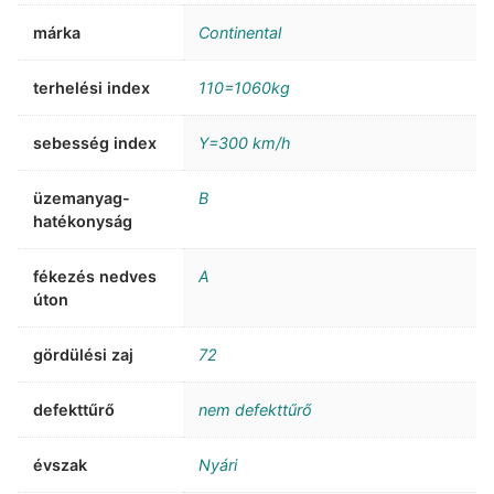
márka
Continental
terhelési index
110=1060kg
sebesség index
Y=300 km/h
üzemanyag-
B
hatékonyság
fékezés nedves
A
úton
gördülési zaj
72
defekttűrő
nem defekttűrő
évszak
Nyári