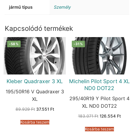
jármű típus
Személy
Kapcsolódó termékek
-58%
-31%
Kleber Quadraxer 3 XL
Michelin Pilot Sport 4 XL
ND0 DOT22
195/50R16 V Quadraxer 3
295/40R19 Y Pilot Sport 4
XL
XL ND0 DOT22
Original
Current
89.929
Ft
37.551
Ft
price
price
Original
Curren
183.071
Ft
126.554
Ft
was:
is:
price
price
89.929 Ft.
37.551 Ft.
Kosárba teszem
was:
is:
183.071 Ft.
126.55
Kosárba teszem