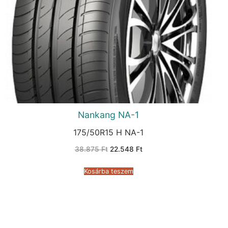
Nankang NA-1
175/50R15 H NA-1
Original
Current
38.875
Ft
22.548
Ft
price
price
was:
is:
38.875 Ft.
22.548 Ft.
Kosárba teszem