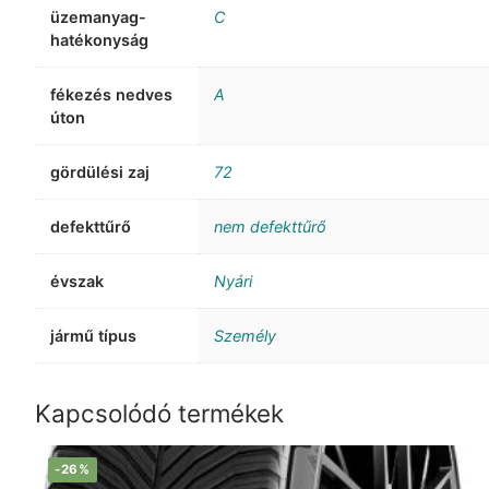
üzemanyag-
C
hatékonyság
fékezés nedves
A
úton
gördülési zaj
72
defekttűrő
nem defekttűrő
évszak
Nyári
jármű típus
Személy
Kapcsolódó termékek
-26%