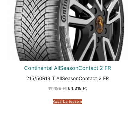
Continental AllSeasonContact 2 FR
215/50R19 T AllSeasonContact 2 FR
Original
Current
111.189
Ft
64.318
Ft
price
price
was:
is:
111.189 Ft.
64.318 Ft.
Kosárba teszem