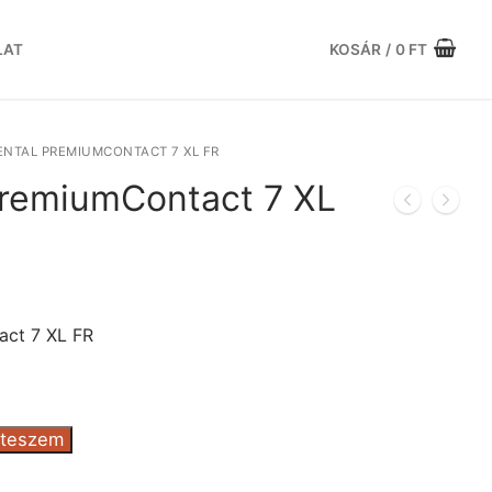
LAT
KOSÁR
/
0
FT
NTAL PREMIUMCONTACT 7 XL FR
PremiumContact 7 XL
rrent
ice
ct 7 XL FR
.133 Ft.
 teszem