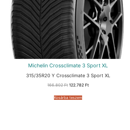
Michelin Crossclimate 3 Sport XL
315/35R20 Y Crossclimate 3 Sport XL
Original
Current
166.802
Ft
122.782
Ft
price
price
was:
is:
166.802 Ft.
122.782 Ft.
Kosárba teszem