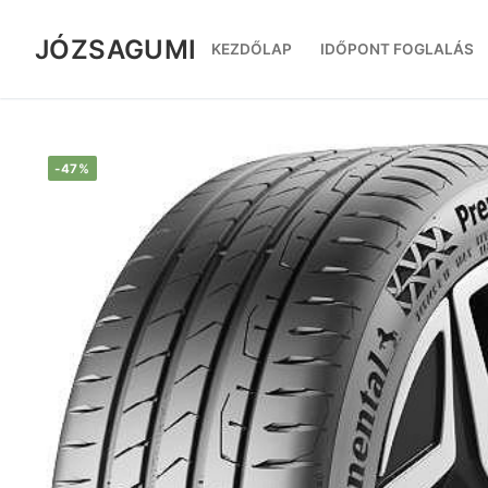
Ugrás
a
JÓZSAGUMI
KEZDŐLAP
IDŐPONT FOGLALÁS
tartalomra
-47%