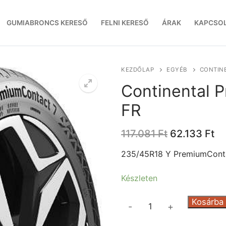
GUMIABRONCS KERESŐ
FELNI KERESŐ
ÁRAK
KAPCSO
KEZDŐLAP
EGYÉB
CONTINE
Continental 
FR
Original
Cu
117.081
Ft
62.133
Ft
price
pr
was:
is:
235/45R18 Y PremiumConta
117.081 Ft.
62
Készleten
Continental
Kosárba
-
+
PremiumContact