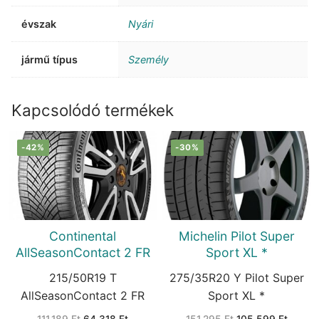
évszak
Nyári
jármű típus
Személy
Kapcsolódó termékek
-42%
-30%
Continental
Michelin Pilot Super
AllSeasonContact 2 FR
Sport XL *
215/50R19 T
275/35R20 Y Pilot Super
AllSeasonContact 2 FR
Sport XL *
Original
Current
Original
Curren
111.189
Ft
64.318
Ft
151.295
Ft
105.599
Ft