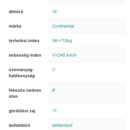
átmérő
16
márka
Continental
terhelési index
96=710kg
sebesség index
V=240 km/h
üzemanyag-
C
hatékonyság
fékezés nedves
B
úton
gördülési zaj
71
defekttűrő
defekttűrő