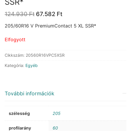
SSR*
Original
Current
124.930
Ft
67.582
Ft
price
price
was:
is:
205/60R16 V PremiumContact 5 XL SSR*
124.930 Ft.
67.582 Ft.
Elfogyott
Cikkszám:
20560R16VPC5XSR
Kategória:
Egyéb
További információk
szélesség
205
profilarány
60