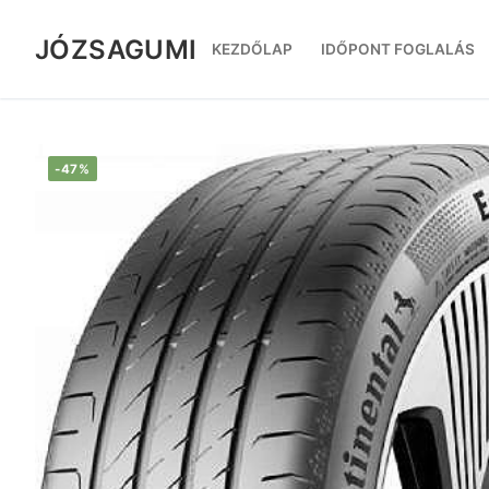
Ugrás
a
JÓZSAGUMI
KEZDŐLAP
IDŐPONT FOGLALÁS
tartalomra
-47%