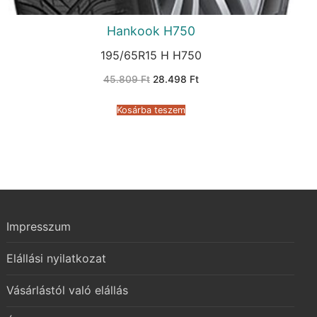
Hankook H750
195/65R15 H H750
Original
Current
45.809
Ft
28.498
Ft
price
price
was:
is:
45.809 Ft.
28.498 Ft.
Kosárba teszem
Impresszum
Elállási nyilatkozat
Vásárlástól való elállás