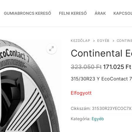
GUMIABRONCS KERESŐ
FELNI KERESŐ
ÁRAK
KAPCSO
KEZDŐLAP
EGYÉB
CONTINE
Continental E
Original
323.050
Ft
171.025
Ft
price
was:
315/30R23 Y EcoContact 7
323.050 F
Elfogyott
Cikkszám:
31530R23YECOC7X
Kategória:
Egyéb