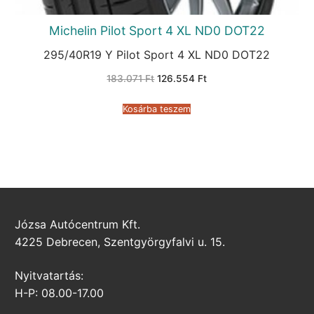
Michelin Pilot Sport 4 XL ND0 DOT22
295/40R19 Y Pilot Sport 4 XL ND0 DOT22
Original
Current
183.071
Ft
126.554
Ft
price
price
was:
is:
183.071 Ft.
126.554 Ft.
Kosárba teszem
Józsa Autócentrum Kft.
4225 Debrecen, Szentgyörgyfalvi u. 15.
Nyitvatartás:
H-P: 08.00-17.00