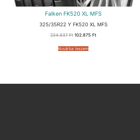
Falken FK520 XL MFS
325/35R22 Y FK520 XL MFS
Original
Current
234.937
Ft
102.875
Ft
price
price
was:
is:
234.937 Ft.
102.875 Ft.
Kosárba teszem