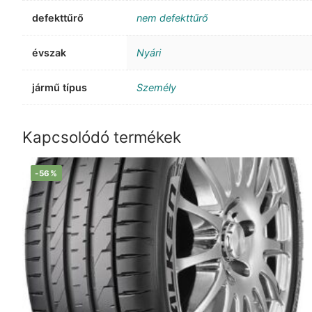
defekttűrő
nem defekttűrő
évszak
Nyári
jármű típus
Személy
Kapcsolódó termékek
-56%