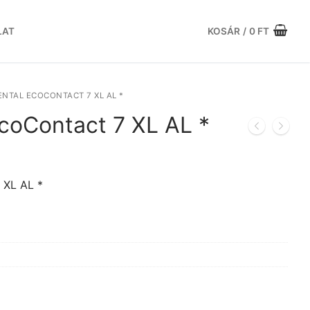
LAT
KOSÁR
/
0
FT
NTAL ECOCONTACT 7 XL AL *
coContact 7 XL AL *
Current
price
is:
 XL AL *
t.
171.025 Ft.