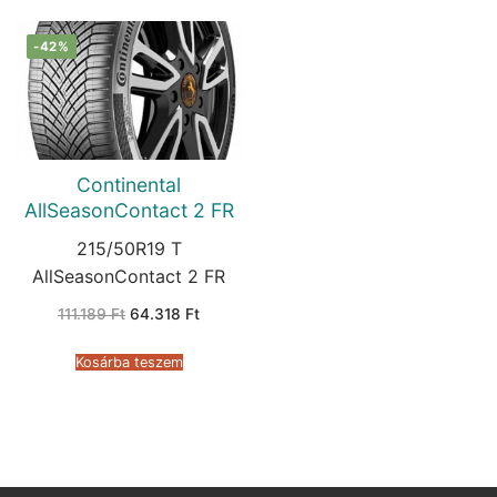
-42%
Continental
AllSeasonContact 2 FR
215/50R19 T
AllSeasonContact 2 FR
Original
Current
111.189
Ft
64.318
Ft
price
price
was:
is:
111.189 Ft.
64.318 Ft.
Kosárba teszem