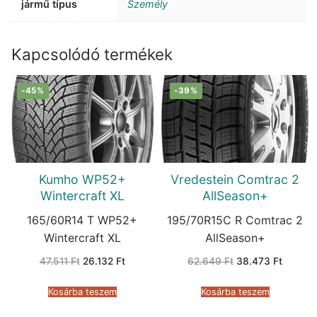
jármű típus
Személy
Kapcsolódó termékek
-45%
-39%
Kumho WP52+
Vredestein Comtrac 2
Wintercraft XL
AllSeason+
165/60R14 T WP52+
195/70R15C R Comtrac 2
Wintercraft XL
AllSeason+
Original
Current
Original
Current
47.511
Ft
26.132
Ft
62.649
Ft
38.473
Ft
price
price
price
price
was:
is:
was:
is:
47.511 Ft.
26.132 Ft.
62.649 Ft.
38.473 
Kosárba teszem
Kosárba teszem