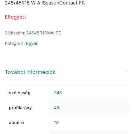
was:
is:
245/45R18 W AllSeasonContact FR
118.961 Ft.
79.003 Ft.
Elfogyott
Cikkszám:
24545R18WALSC
Kategória:
Egyéb
További információk
szélesség
245
profilarány
45
átmérő
18