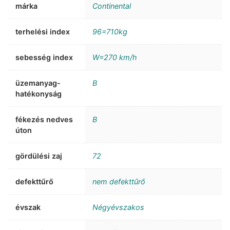
márka
Continental
terhelési index
96=710kg
sebesség index
W=270 km/h
üzemanyag-
B
hatékonyság
fékezés nedves
B
úton
gördülési zaj
72
defekttűrő
nem defekttűrő
évszak
Négyévszakos