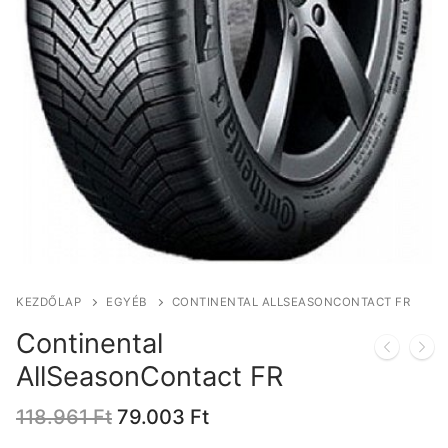
KEZDŐLAP
EGYÉB
CONTINENTAL ALLSEASONCONTACT FR
Continental
AllSeasonContact FR
Original
Current
118.961
Ft
79.003
Ft
price
price