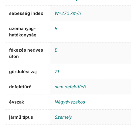
sebesség index
W=270 km/h
üzemanyag-
B
hatékonyság
fékezés nedves
B
úton
gördülési zaj
71
defekttűrő
nem defekttűrő
évszak
Négyévszakos
jármű típus
Személy