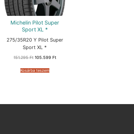
Michelin Pilot Super
Sport XL *
275/35R20 Y Pilot Super
Sport XL *
Original
Current
151.295
Ft
105.599
Ft
price
price
was:
is:
151.295 Ft.
105.599 Ft.
Kosárba teszem