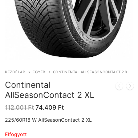
KEZDŐLAP
EGYÉB
CONTINENTAL ALLSEASONCONTACT 2 XL
Continental
AllSeasonContact 2 XL
Original
Current
112.001
Ft
74.409
Ft
price
price
was:
is:
225/60R18 W AllSeasonContact 2 XL
112.001 Ft.
74.409 Ft.
Elfogyott