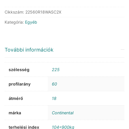
Cikkszám:
22560R18WASC2X
Kategória:
Egyéb
További információk
szélesség
225
profilarány
60
átmérő
18
márka
Continental
terhelési index
104=900kg