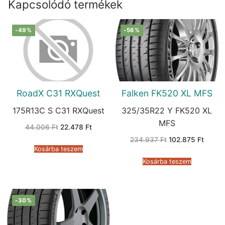
Kapcsolódó termékek
-49%
-56%
RoadX C31 RXQuest
Falken FK520 XL MFS
175R13C S C31 RXQuest
325/35R22 Y FK520 XL
MFS
Original
Current
44.006
Ft
22.478
Ft
price
price
Original
Curren
was:
is:
234.937
Ft
102.875
Ft
price
price
44.006 Ft.
22.478 Ft.
Kosárba teszem
was:
is:
234.937 Ft.
102.87
Kosárba teszem
-30%