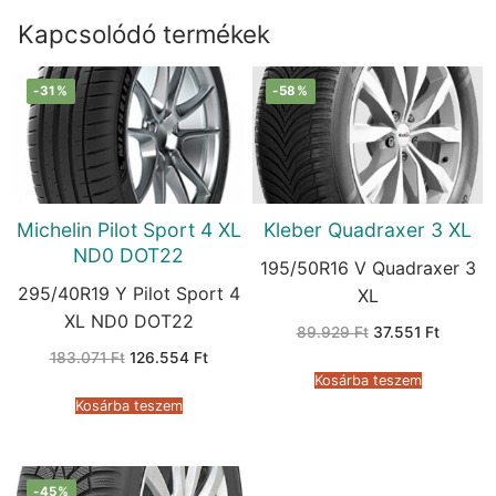
Kapcsolódó termékek
-31%
-58%
Michelin Pilot Sport 4 XL
Kleber Quadraxer 3 XL
ND0 DOT22
195/50R16 V Quadraxer 3
295/40R19 Y Pilot Sport 4
XL
XL ND0 DOT22
Original
Current
89.929
Ft
37.551
Ft
price
price
Original
Current
183.071
Ft
126.554
Ft
was:
is:
price
price
89.929 Ft.
37.551 F
Kosárba teszem
was:
is:
183.071 Ft.
126.554 Ft.
Kosárba teszem
-45%