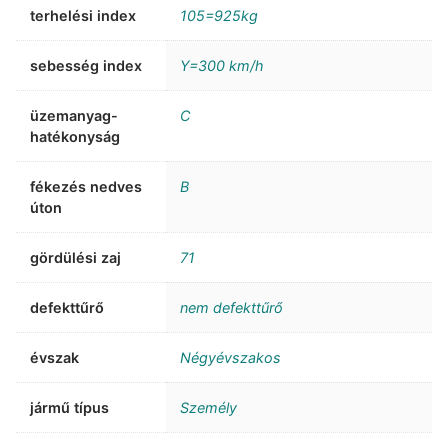
terhelési index
105=925kg
sebesség index
Y=300 km/h
üzemanyag-
C
hatékonyság
fékezés nedves
B
úton
gördülési zaj
71
defekttűrő
nem defekttűrő
évszak
Négyévszakos
jármű típus
Személy