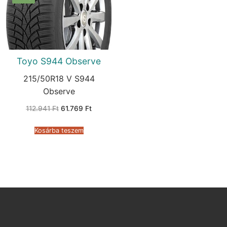
Toyo S944 Observe
215/50R18 V S944
Observe
Original
Current
112.941
Ft
61.769
Ft
price
price
was:
is:
112.941 Ft.
61.769 Ft.
Kosárba teszem