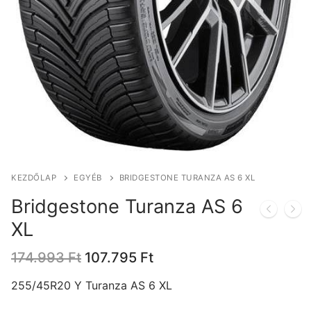
KEZDŐLAP
EGYÉB
BRIDGESTONE TURANZA AS 6 XL
Bridgestone Turanza AS 6
XL
Original
Current
174.993
Ft
107.795
Ft
price
price
was:
is:
255/45R20 Y Turanza AS 6 XL
174.993 Ft.
107.795 Ft.