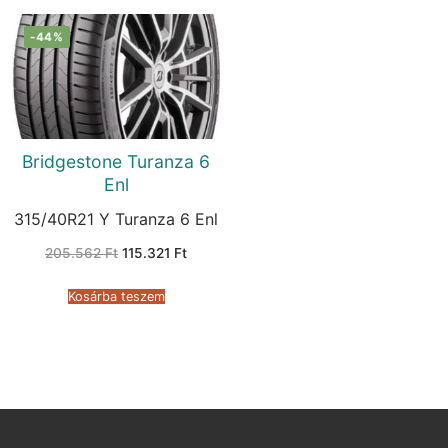
-44%
Bridgestone Turanza 6
Enl
315/40R21 Y Turanza 6 Enl
Original
Current
205.562
Ft
115.321
Ft
price
price
was:
is:
205.562 Ft.
115.321 Ft.
Kosárba teszem