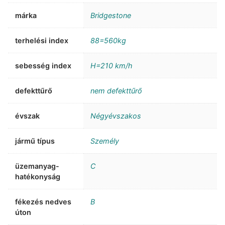
márka
Bridgestone
terhelési index
88=560kg
sebesség index
H=210 km/h
defekttűrő
nem defekttűrő
évszak
Négyévszakos
jármű típus
Személy
üzemanyag-
C
hatékonyság
fékezés nedves
B
úton