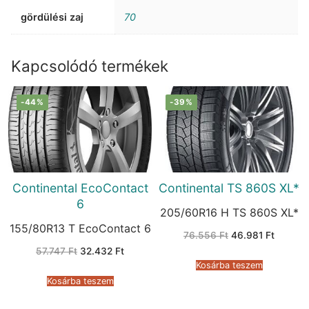
gördülési zaj
70
Kapcsolódó termékek
-44%
-39%
Continental EcoContact
Continental TS 860S XL*
6
205/60R16 H TS 860S XL*
155/80R13 T EcoContact 6
Original
Current
76.556
Ft
46.981
Ft
price
price
Original
Current
57.747
Ft
32.432
Ft
was:
is:
price
price
76.556 Ft.
46.981 
Kosárba teszem
was:
is:
57.747 Ft.
32.432 Ft.
Kosárba teszem