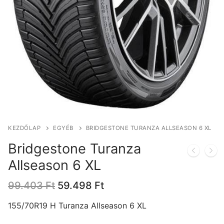
KEZDŐLAP
EGYÉB
BRIDGESTONE TURANZA ALLSEASON 6 XL
Bridgestone Turanza
Allseason 6 XL
Original
Current
99.403
Ft
59.498
Ft
price
price
was:
is:
155/70R19 H Turanza Allseason 6 XL
99.403 Ft.
59.498 Ft.