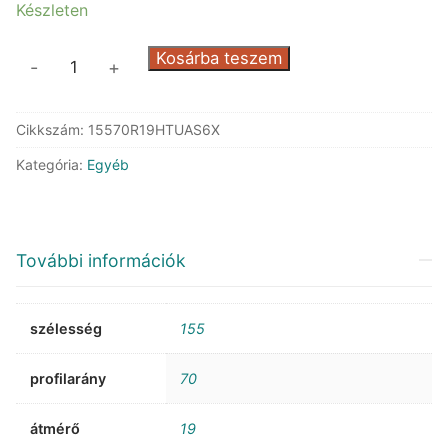
Készleten
Bridgestone
Kosárba teszem
-
+
Turanza
Allseason
Cikkszám:
15570R19HTUAS6X
6
XL
Kategória:
Egyéb
mennyiség
További információk
szélesség
155
profilarány
70
átmérő
19