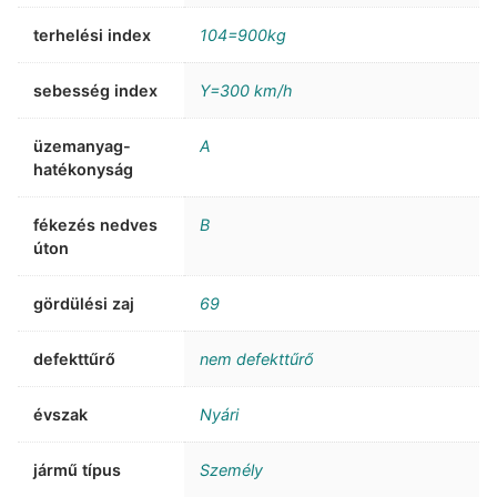
terhelési index
104=900kg
sebesség index
Y=300 km/h
üzemanyag-
A
hatékonyság
fékezés nedves
B
úton
gördülési zaj
69
defekttűrő
nem defekttűrő
évszak
Nyári
jármű típus
Személy