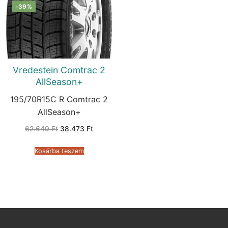
-39%
Vredestein Comtrac 2
AllSeason+
195/70R15C R Comtrac 2
AllSeason+
Original
Current
62.649
Ft
38.473
Ft
price
price
was:
is:
62.649 Ft.
38.473 Ft.
Kosárba teszem