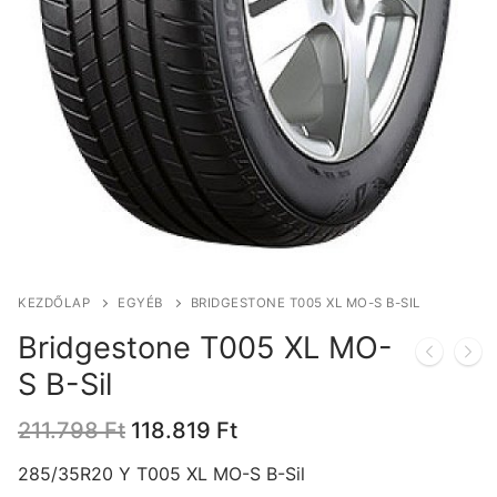
KEZDŐLAP
EGYÉB
BRIDGESTONE T005 XL MO-S B-SIL
Bridgestone T005 XL MO-
S B-Sil
Original
Current
211.798
Ft
118.819
Ft
price
price
was:
is:
285/35R20 Y T005 XL MO-S B-Sil
211.798 Ft.
118.819 Ft.