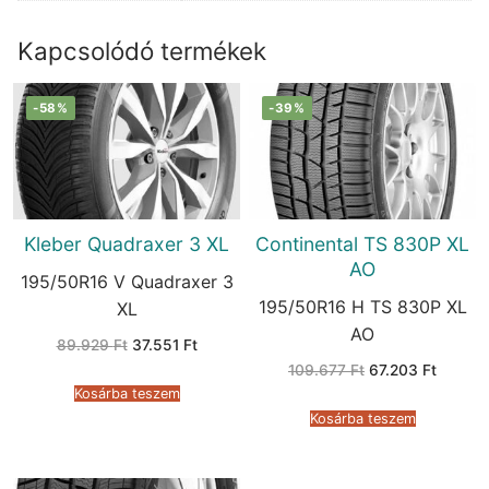
Kapcsolódó termékek
-58%
-39%
Kleber Quadraxer 3 XL
Continental TS 830P XL
AO
195/50R16 V Quadraxer 3
195/50R16 H TS 830P XL
XL
AO
Original
Current
89.929
Ft
37.551
Ft
price
price
Original
Current
109.677
Ft
67.203
Ft
was:
is:
price
price
89.929 Ft.
37.551 Ft.
Kosárba teszem
was:
is:
109.677 Ft.
67.203 
Kosárba teszem