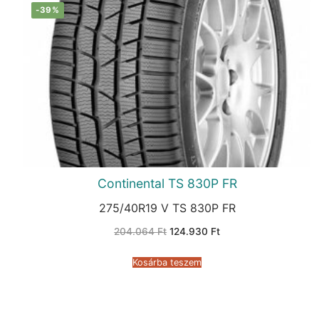
-39%
Continental TS 830P FR
275/40R19 V TS 830P FR
Original
Current
204.064
Ft
124.930
Ft
price
price
was:
is:
204.064 Ft.
124.930 Ft.
Kosárba teszem