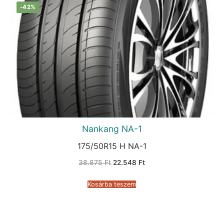
-42%
Nankang NA-1
175/50R15 H NA-1
Original
Current
38.875
Ft
22.548
Ft
price
price
was:
is:
38.875 Ft.
22.548 Ft.
Kosárba teszem