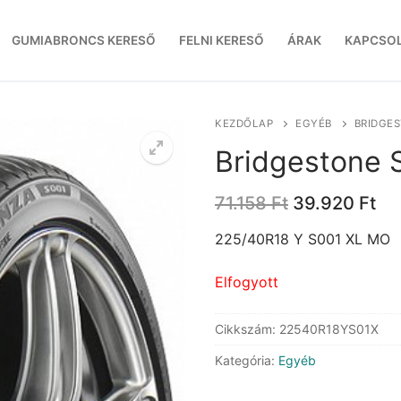
GUMIABRONCS KERESŐ
FELNI KERESŐ
ÁRAK
KAPCSO
KEZDŐLAP
EGYÉB
BRIDGES
Bridgestone 
Original
Cu
71.158
Ft
39.920
Ft
price
pri
was:
is:
225/40R18 Y S001 XL MO
71.158 Ft.
39
Elfogyott
Cikkszám:
22540R18YS01X
Kategória:
Egyéb