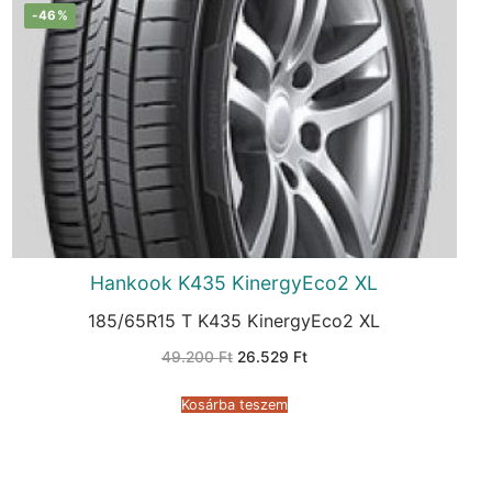
-46%
Hankook K435 KinergyEco2 XL
185/65R15 T K435 KinergyEco2 XL
Original
Current
49.200
Ft
26.529
Ft
price
price
was:
is:
49.200 Ft.
26.529 Ft.
Kosárba teszem