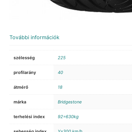
További információk
szélesség
225
profilarány
40
átmérő
18
márka
Bridgestone
terhelési index
92=630kg
sebesség index
Y=300 km/h