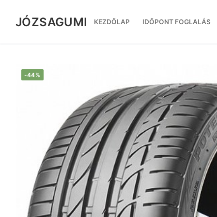
Ugrás
a
JÓZSAGUMI
KEZDŐLAP
IDŐPONT FOGLALÁS
tartalomra
-44%