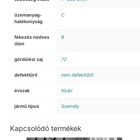
üzemanyag-
C
hatékonyság
fékezés nedves
B
úton
gördülési zaj
72
defekttűrő
nem defekttűrő
évszak
Nyári
jármű típus
Személy
Kapcsolódó termékek