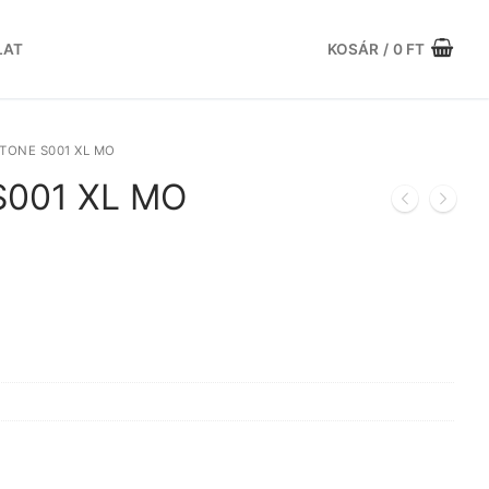
LAT
KOSÁR
/
0
FT
TONE S001 XL MO
S001 XL MO
rrent
ce
.920 Ft.