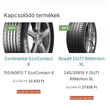
Kapcsolódó termékek
-44%
-46%
Continental EcoContact
RoadX DU71 RXMotion
6
XL
155/80R13 T EcoContact 6
245/35R19 Y DU71
RXMotion XL
Original
Current
57.747
Ft
32.432
Ft
price
price
Original
Current
was:
is:
52.146
Ft
27.926
Ft
price
price
57.747 Ft.
32.432 Ft.
Kosárba teszem
was:
is:
52.146 Ft.
27.926 F
Kosárba teszem