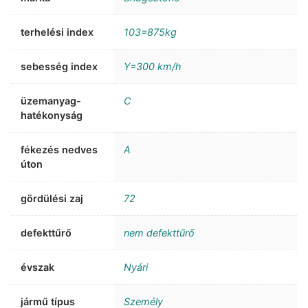
terhelési index
103=875kg
sebesség index
Y=300 km/h
üzemanyag-
C
hatékonyság
fékezés nedves
A
úton
gördülési zaj
72
defekttűrő
nem defekttűrő
évszak
Nyári
jármű típus
Személy