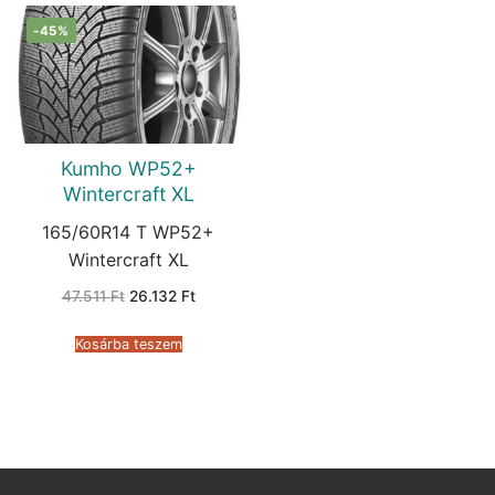
-45%
Kumho WP52+
Wintercraft XL
165/60R14 T WP52+
Wintercraft XL
Original
Current
47.511
Ft
26.132
Ft
price
price
was:
is:
47.511 Ft.
26.132 Ft.
Kosárba teszem