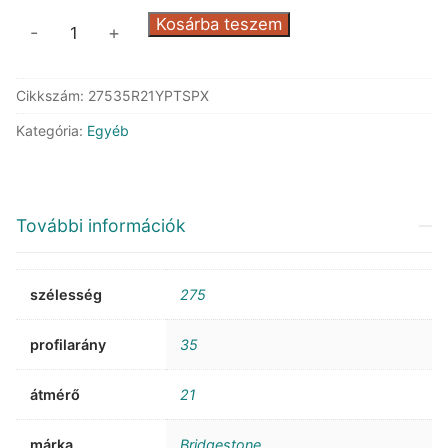
Bridgestone
Kosárba teszem
-
+
PotenzaSport
XL
Cikkszám:
27535R21YPTSPX
ND0
mennyiség
Kategória:
Egyéb
További információk
szélesség
275
profilarány
35
átmérő
21
márka
Bridgestone