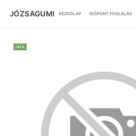
Ugrás
a
JÓZSAGUMI
KEZDŐLAP
IDŐPONT FOGLALÁS
tartalomra
-41%