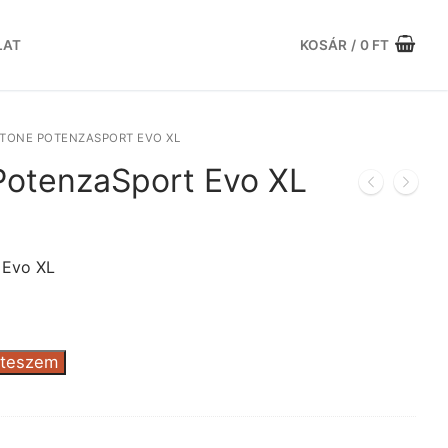
LAT
KOSÁR
/
0
FT
TONE POTENZASPORT EVO XL
PotenzaSport Evo XL
rrent
ice
 Evo XL
.204 Ft.
 teszem