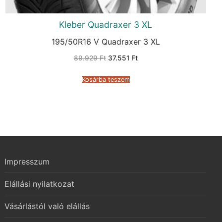
Kleber Quadraxer 3 XL
195/50R16 V Quadraxer 3 XL
Original
Current
89.929
Ft
37.551
Ft
price
price
was:
is:
89.929 Ft.
37.551 Ft.
Kosárba teszem
Impresszum
Elállási nyilatkozat
Vásárlástól való elállás