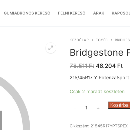
GUMIABRONCS KERESŐ
FELNI KERESŐ
ÁRAK
KAPCSO
KEZDŐLAP
EGYÉB
BRIDGES
Bridgestone 
Original
Cu
78.511
Ft
46.204
Ft
price
pr
was:
is:
215/45R17 Y PotenzaSport
78.511 Ft.
46
Csak 2 maradt készleten
Bridgestone
Kosárba
-
+
PotenzaSport
Evo
Cikkszám:
21545R17YPTSPEX
XL