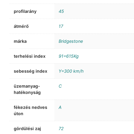
profilarány
45
átmérő
17
márka
Bridgestone
terhelési index
91=615Kg
sebesség index
Y=300 km/h
üzemanyag-
C
hatékonyság
fékezés nedves
A
úton
gördülési zaj
72