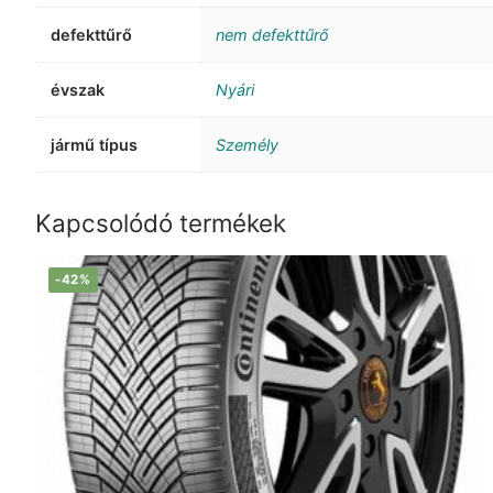
defekttűrő
nem defekttűrő
évszak
Nyári
jármű típus
Személy
Kapcsolódó termékek
-42%