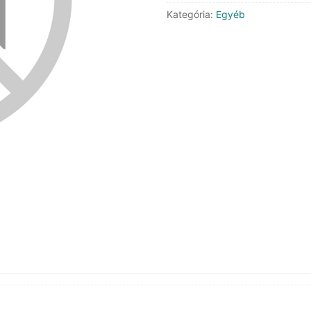
mennyiség
Kategória:
Egyéb