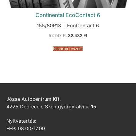
Continental EcoContact 6
155/80R13 T EcoContact 6
Original
Current
57.747
Ft
32.432
Ft
price
price
was:
is:
57.747 Ft.
32.432 Ft.
Kosárba teszem
Józsa Autócentrum Kft.
4225 Debrecen, Szentgyörgyfalvi u. 15.
Nyitvatartás:
H-P: 08.00-17.00