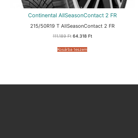
Continental AllSeasonContact 2 FR
215/50R19 T AllSeasonContact 2 FR
Original
Current
111.189
Ft
64.318
Ft
price
price
was:
is:
111.189 Ft.
64.318 Ft.
Kosárba teszem