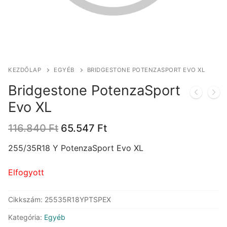
KEZDŐLAP
EGYÉB
BRIDGESTONE POTENZASPORT EVO XL
Bridgestone PotenzaSport
Evo XL
Original
Current
116.840
Ft
65.547
Ft
price
price
was:
is:
255/35R18 Y PotenzaSport Evo XL
116.840 Ft.
65.547 Ft.
Elfogyott
Cikkszám:
25535R18YPTSPEX
Kategória:
Egyéb