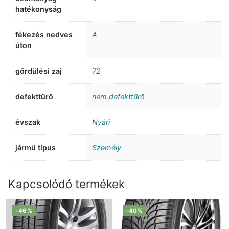
hatékonyság
fékezés nedves
A
úton
gördülési zaj
72
defekttűrő
nem defekttűrő
évszak
Nyári
jármű típus
Személy
Kapcsolódó termékek
-46%
-40%