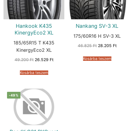
Hankook K435
Nankang SV-3 XL
KinergyEco2 XL
175/60R16 H SV-3 XL
185/65R15 T K435
Original
Current
46.825
Ft
28.205
Ft
price
price
KinergyEco2 XL
was:
is:
46.825 Ft.
28.205 
Kosárba teszem
Original
Current
49.200
Ft
26.529
Ft
price
price
was:
is:
49.200 Ft.
26.529 Ft.
Kosárba teszem
-49%