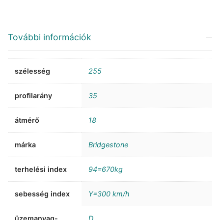
További információk
szélesség
255
profilarány
35
átmérő
18
márka
Bridgestone
terhelési index
94=670kg
sebesség index
Y=300 km/h
üzemanyag-
D