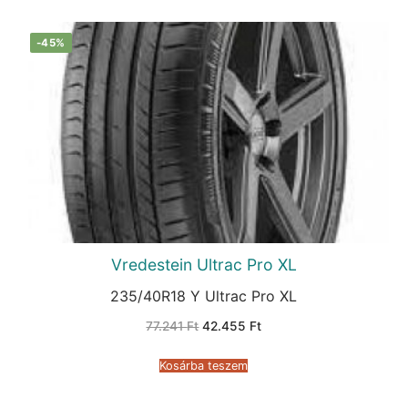
-45%
Vredestein Ultrac Pro XL
235/40R18 Y Ultrac Pro XL
Original
Current
77.241
Ft
42.455
Ft
price
price
was:
is:
77.241 Ft.
42.455 Ft.
Kosárba teszem