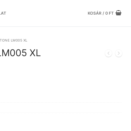
LAT
KOSÁR
/
0
FT
TONE LM005 XL
 LM005 XL
urrent
rice
s:
3.983 Ft.