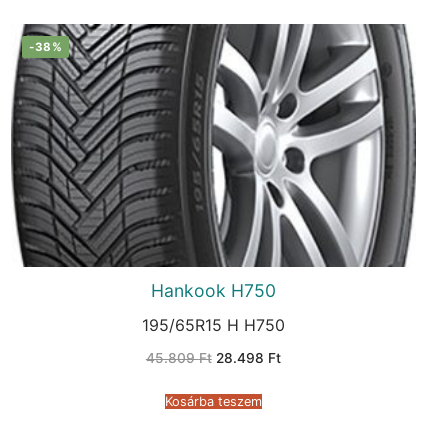
-38%
Hankook H750
195/65R15 H H750
Original
Current
45.809
Ft
28.498
Ft
price
price
was:
is:
45.809 Ft.
28.498 Ft.
Kosárba teszem