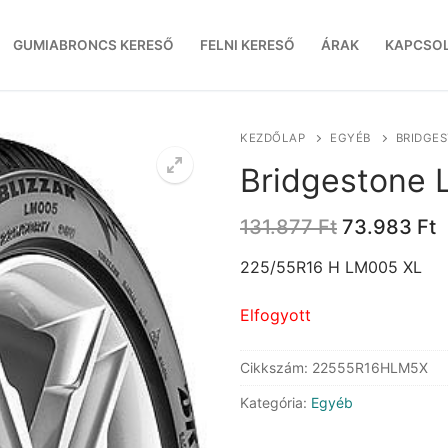
GUMIABRONCS KERESŐ
FELNI KERESŐ
ÁRAK
KAPCSO
KEZDŐLAP
EGYÉB
BRIDGES
Bridgestone
Original
C
131.877
Ft
73.983
Ft
price
p
was:
i
225/55R16 H LM005 XL
131.877 Ft.
7
Elfogyott
Cikkszám:
22555R16HLM5X
Kategória:
Egyéb