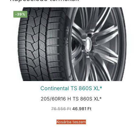
-39%
Continental TS 860S XL*
205/60R16 H TS 860S XL*
Original
Current
76.556
Ft
46.981
Ft
price
price
was:
is:
76.556 Ft.
46.981 Ft.
Kosárba teszem