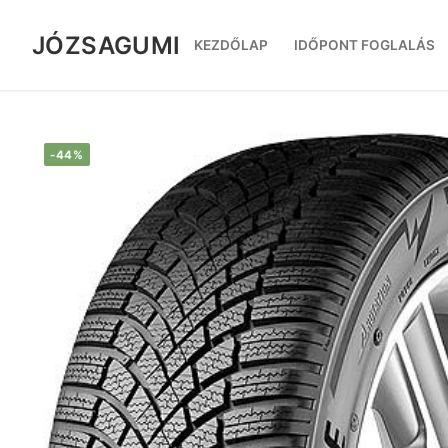
Ugrás
a
JÓZSAGUMI
KEZDŐLAP
IDŐPONT FOGLALÁS
tartalomra
-44%