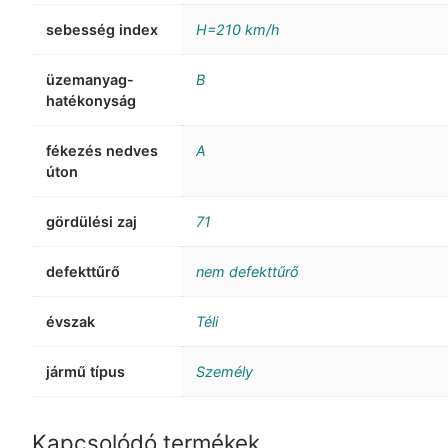
sebesség index
H=210 km/h
üzemanyag-
B
hatékonyság
fékezés nedves
A
úton
gördülési zaj
71
defekttűrő
nem defekttűrő
évszak
Téli
jármű típus
Személy
Kapcsolódó termékek