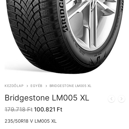
KEZDŐLAP
EGYÉB
BRIDGESTONE LM005 XL
Bridgestone LM005 XL
Original
Current
179.718
Ft
100.821
Ft
price
price
was:
is:
235/50R18 V LM005 XL
179.718 Ft.
100.821 Ft.