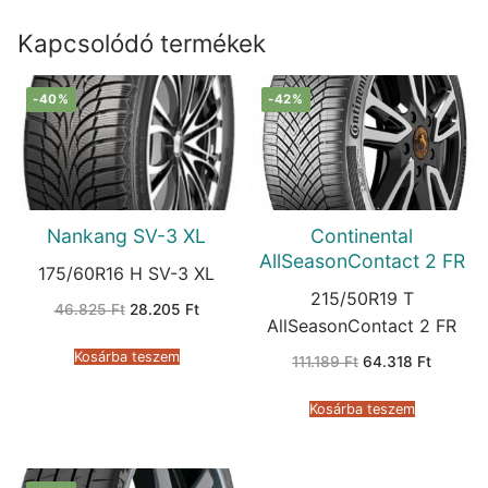
Kapcsolódó termékek
-40%
-42%
Nankang SV-3 XL
Continental
AllSeasonContact 2 FR
175/60R16 H SV-3 XL
215/50R19 T
Original
Current
46.825
Ft
28.205
Ft
price
price
AllSeasonContact 2 FR
was:
is:
46.825 Ft.
28.205 Ft.
Kosárba teszem
Original
Current
111.189
Ft
64.318
Ft
price
price
was:
is:
111.189 Ft.
64.318 F
Kosárba teszem