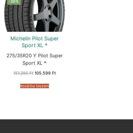
-30%
Michelin Pilot Super
Sport XL *
275/35R20 Y Pilot Super
Sport XL *
Original
Current
151.295
Ft
105.599
Ft
price
price
was:
is:
151.295 Ft.
105.599 Ft.
Kosárba teszem