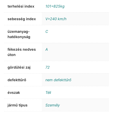
terhelési index
101=825kg
sebesség index
V=240 km/h
üzemanyag-
C
hatékonyság
fékezés nedves
A
úton
gördülési zaj
72
defekttűrő
nem defekttűrő
évszak
Téli
jármű típus
Személy