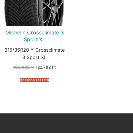
Michelin Crossclimate 3
Sport XL
315/35R20 Y Crossclimate
3 Sport XL
Original
Current
166.802
Ft
122.782
Ft
price
price
was:
is:
166.802 Ft.
122.782 Ft.
Kosárba teszem