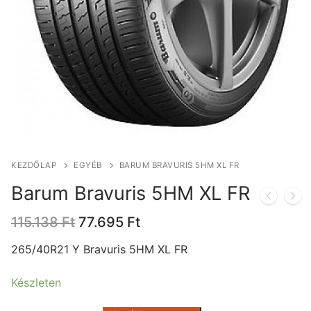
KEZDŐLAP
EGYÉB
BARUM BRAVURIS 5HM XL FR
Barum Bravuris 5HM XL FR
Original
Current
115.138
Ft
77.695
Ft
price
price
was:
is:
265/40R21 Y Bravuris 5HM XL FR
115.138 Ft.
77.695 Ft.
Készleten