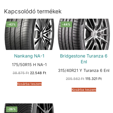
Kapcsolódó termékek
-42%
-44%
Nankang NA-1
Bridgestone Turanza 6
Enl
175/50R15 H NA-1
315/40R21 Y Turanza 6 Enl
Original
Current
38.875
Ft
22.548
Ft
price
price
Original
Curren
205.562
Ft
115.321
Ft
was:
is:
price
price
38.875 Ft.
22.548 Ft.
Kosárba teszem
was:
is:
205.562 Ft.
115.321
Kosárba teszem
-26%