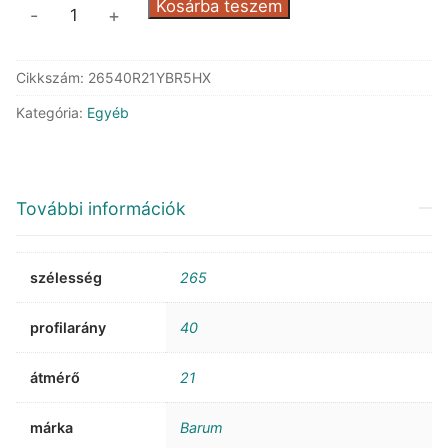
Barum
Kosárba teszem
-
+
Bravuris
5HM
Cikkszám:
26540R21YBR5HX
XL
FR
Kategória:
Egyéb
mennyiség
További információk
szélesség
265
profilarány
40
átmérő
21
márka
Barum