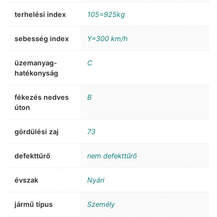
terhelési index
105=925kg
sebesség index
Y=300 km/h
üzemanyag-
C
hatékonyság
fékezés nedves
B
úton
gördülési zaj
73
defekttűrő
nem defekttűrő
évszak
Nyári
jármű típus
Személy