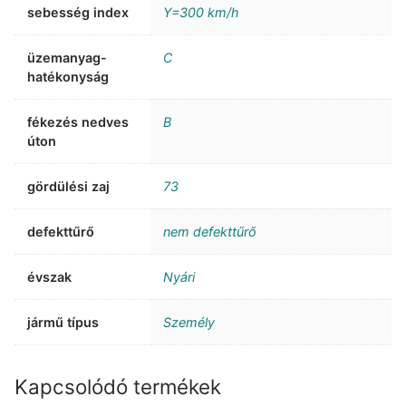
sebesség index
Y=300 km/h
üzemanyag-
C
hatékonyság
fékezés nedves
B
úton
gördülési zaj
73
defekttűrő
nem defekttűrő
évszak
Nyári
jármű típus
Személy
Kapcsolódó termékek