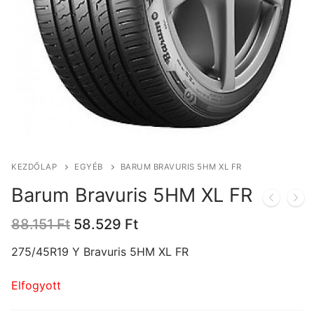
KEZDŐLAP
EGYÉB
BARUM BRAVURIS 5HM XL FR
Barum Bravuris 5HM XL FR
Original
Current
88.151
Ft
58.529
Ft
price
price
was:
is:
275/45R19 Y Bravuris 5HM XL FR
88.151 Ft.
58.529 Ft.
Elfogyott