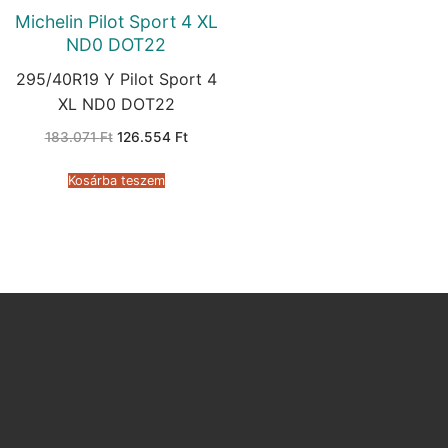
Michelin Pilot Sport 4 XL
ND0 DOT22
295/40R19 Y Pilot Sport 4
XL ND0 DOT22
Original
Current
183.071
Ft
126.554
Ft
price
price
was:
is:
183.071 Ft.
126.554 Ft.
Kosárba teszem