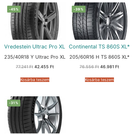
-45%
-39%
Vredestein Ultrac Pro XL
Continental TS 860S XL*
235/40R18 Y Ultrac Pro XL
205/60R16 H TS 860S XL*
Original
Current
Original
Current
77.241
Ft
42.455
Ft
76.556
Ft
46.981
Ft
price
price
price
price
was:
is:
was:
is:
77.241 Ft.
42.455 Ft.
76.556 Ft.
46.981 
Kosárba teszem
Kosárba teszem
-31%