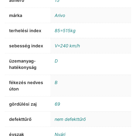
átmérő
15
márka
Arivo
terhelési index
85=515kg
sebesség index
V=240 km/h
üzemanyag-
D
hatékonyság
fékezés nedves
B
úton
gördülési zaj
69
defekttűrő
nem defekttűrő
évszak
Nyári