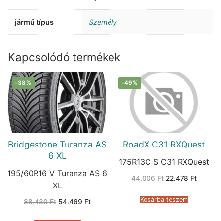
jármű típus
Személy
Kapcsolódó termékek
-38%
-49%
Bridgestone Turanza AS
RoadX C31 RXQuest
6 XL
175R13C S C31 RXQuest
195/60R16 V Turanza AS 6
Original
Current
44.006
Ft
22.478
Ft
price
price
XL
was:
is:
44.006 Ft.
22.478 
Kosárba teszem
Original
Current
88.430
Ft
54.469
Ft
price
price
was:
is:
88.430 Ft.
54.469 Ft.