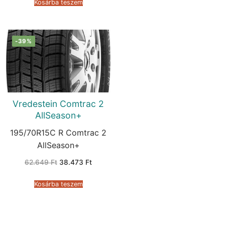
Kosárba teszem
-39%
Vredestein Comtrac 2
AllSeason+
195/70R15C R Comtrac 2
AllSeason+
Original
Current
62.649
Ft
38.473
Ft
price
price
was:
is:
62.649 Ft.
38.473 Ft.
Kosárba teszem