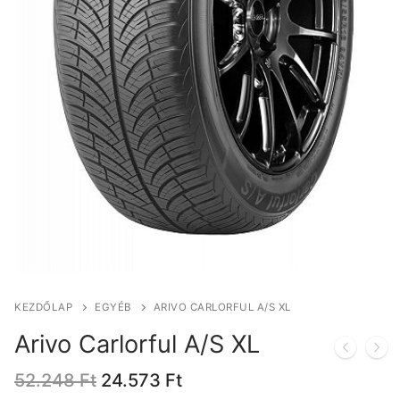
KEZDŐLAP
EGYÉB
ARIVO CARLORFUL A/S XL
Arivo Carlorful A/S XL
Original
Current
52.248
Ft
24.573
Ft
price
price