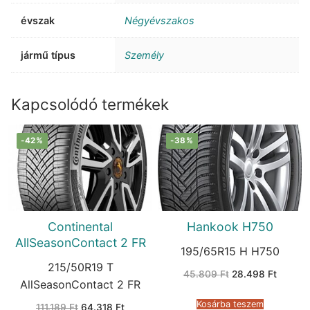
évszak
Négyévszakos
jármű típus
Személy
Kapcsolódó termékek
-42%
-38%
Continental
Hankook H750
AllSeasonContact 2 FR
195/65R15 H H750
215/50R19 T
Original
Current
45.809
Ft
28.498
Ft
price
price
AllSeasonContact 2 FR
was:
is:
45.809 Ft.
28.498 
Kosárba teszem
Original
Current
111.189
Ft
64.318
Ft