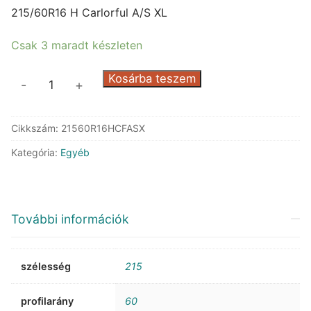
was:
is:
215/60R16 H Carlorful A/S XL
52.248 Ft.
24.573 Ft.
Csak 3 maradt készleten
Arivo
Kosárba teszem
-
+
Carlorful
A/S
Cikkszám:
21560R16HCFASX
XL
mennyiség
Kategória:
Egyéb
További információk
szélesség
215
profilarány
60