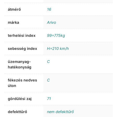
átmérő
16
márka
Arivo
terhelési index
99=775kg
sebesség index
H=210 km/h
üzemanyag-
C
hatékonyság
fékezés nedves
C
úton
gördülési zaj
71
defekttűrő
nem defekttűrő