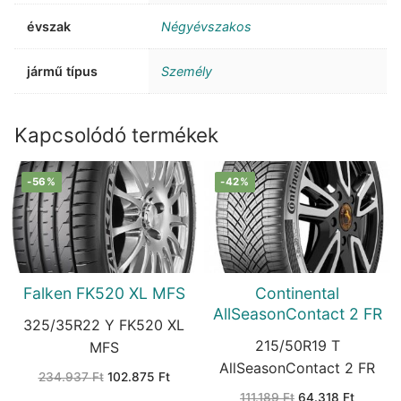
évszak
Négyévszakos
jármű típus
Személy
Kapcsolódó termékek
-56%
-42%
Falken FK520 XL MFS
Continental
AllSeasonContact 2 FR
325/35R22 Y FK520 XL
215/50R19 T
MFS
AllSeasonContact 2 FR
Original
Current
234.937
Ft
102.875
Ft
price
price
Original
Current
111.189
Ft
64.318
Ft
was:
is: