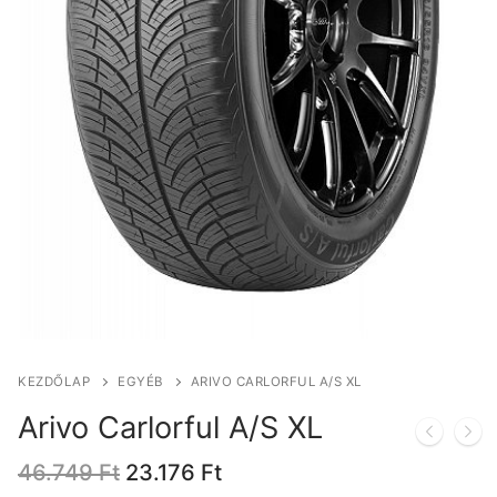
KEZDŐLAP
EGYÉB
ARIVO CARLORFUL A/S XL
Arivo Carlorful A/S XL
Original
Current
46.749
Ft
23.176
Ft
price
price