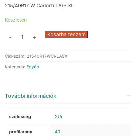
was:
is:
215/40R17 W Carlorful A/S XL
46.749 Ft.
23.176 Ft.
Készleten
Arivo
Kosárba teszem
-
+
Carlorful
A/S
Cikkszám:
21540R17WCRLASX
XL
mennyiség
Kategória:
Egyéb
További információk
szélesség
215
profilarány
40