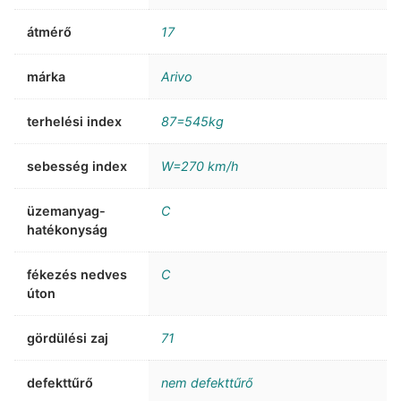
átmérő
17
márka
Arivo
terhelési index
87=545kg
sebesség index
W=270 km/h
üzemanyag-
C
hatékonyság
fékezés nedves
C
úton
gördülési zaj
71
defekttűrő
nem defekttűrő