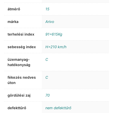
átmérő
15
márka
Arivo
terhelési index
91=615Kg
sebesség index
H=210 km/h
üzemanyag-
C
hatékonyság
fékezés nedves
C
úton
gördülési zaj
70
defekttűrő
nem defekttűrő