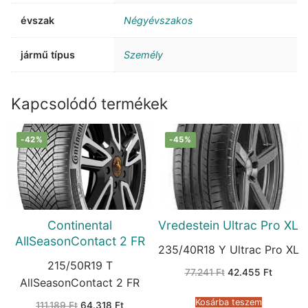
évszak
Négyévszakos
jármű típus
Személy
Kapcsolódó termékek
-42%
-45%
Continental
Vredestein Ultrac Pro XL
AllSeasonContact 2 FR
235/40R18 Y Ultrac Pro XL
215/50R19 T
Original
Current
77.241
Ft
42.455
Ft
price
price
AllSeasonContact 2 FR
was:
is:
77.241 Ft.
42.455 
Kosárba teszem
Original
Current
111.189
Ft
64.318
Ft