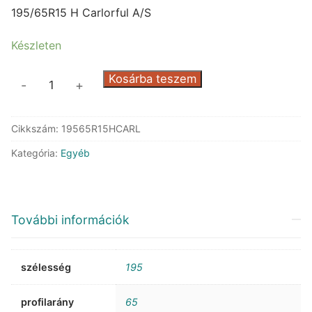
was:
is:
195/65R15 H Carlorful A/S
41.999 Ft.
20.382 Ft.
Készleten
Arivo
Kosárba teszem
-
+
Carlorful
A/S
Cikkszám:
19565R15HCARL
mennyiség
Kategória:
Egyéb
További információk
szélesség
195
profilarány
65