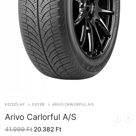
KEZDŐLAP
EGYÉB
ARIVO CARLORFUL A/S
Arivo Carlorful A/S
Original
Current
41.999
Ft
20.382
Ft
price
price