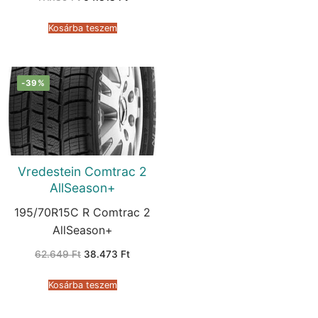
price
price
was:
is:
111.189 Ft.
64.318 Ft.
Kosárba teszem
-39%
Vredestein Comtrac 2
AllSeason+
195/70R15C R Comtrac 2
AllSeason+
Original
Current
62.649
Ft
38.473
Ft
price
price
was:
is:
62.649 Ft.
38.473 Ft.
Kosárba teszem