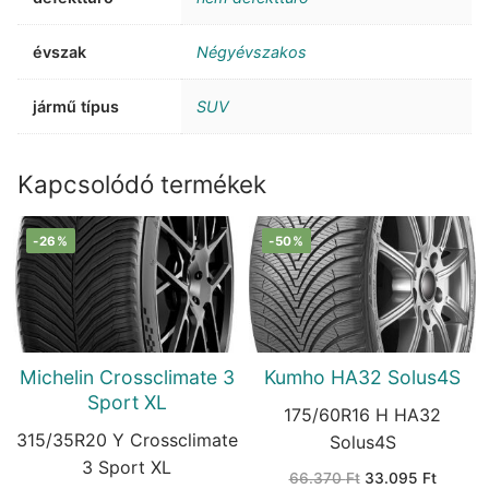
évszak
Négyévszakos
jármű típus
SUV
Kapcsolódó termékek
-26%
-50%
Michelin Crossclimate 3
Kumho HA32 Solus4S
Sport XL
175/60R16 H HA32
315/35R20 Y Crossclimate
Solus4S
3 Sport XL
Original
Current
66.370
Ft
33.095
Ft