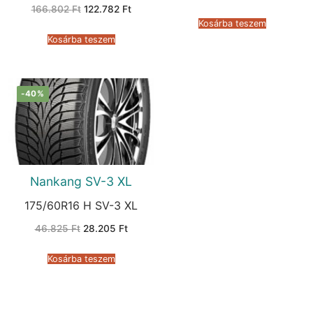
price
price
Original
Current
166.802
Ft
122.782
Ft
was:
is:
price
price
66.370 Ft.
33.095 
Kosárba teszem
was:
is:
166.802 Ft.
122.782 Ft.
Kosárba teszem
-40%
Nankang SV-3 XL
175/60R16 H SV-3 XL
Original
Current
46.825
Ft
28.205
Ft
price
price
was:
is:
46.825 Ft.
28.205 Ft.
Kosárba teszem