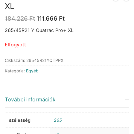
XL
Original
Current
184.226
Ft
111.666
Ft
price
price
was:
is:
265/45R21 Y Quatrac Pro+ XL
184.226 Ft.
111.666 Ft.
Elfogyott
Cikkszám:
26545R21YQTPPX
Kategória:
Egyéb
További információk
szélesség
265