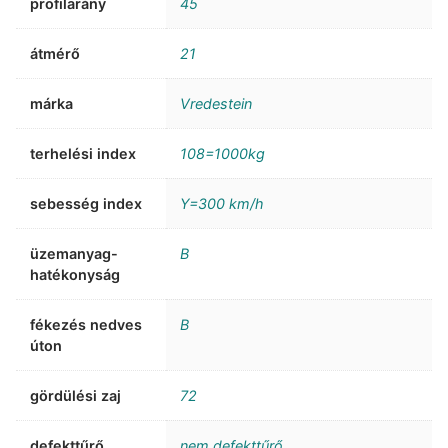
profilarány
45
átmérő
21
márka
Vredestein
terhelési index
108=1000kg
sebesség index
Y=300 km/h
üzemanyag-
B
hatékonyság
fékezés nedves
B
úton
gördülési zaj
72
defekttűrő
nem defekttűrő