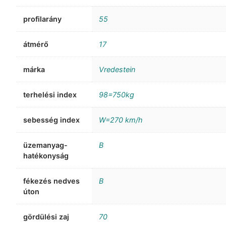
profilarány
55
átmérő
17
márka
Vredestein
terhelési index
98=750kg
sebesség index
W=270 km/h
üzemanyag-
B
hatékonyság
fékezés nedves
B
úton
gördülési zaj
70