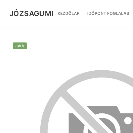
Ugrás
a
JÓZSAGUMI
KEZDŐLAP
IDŐPONT FOGLALÁS
tartalomra
-39%