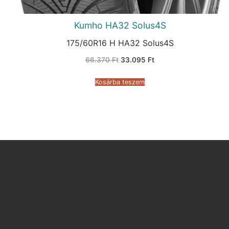
Kumho HA32 Solus4S
175/60R16 H HA32 Solus4S
Original
Current
66.370
Ft
33.095
Ft
price
price
was:
is:
66.370 Ft.
33.095 Ft.
Kosárba teszem