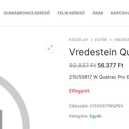
GUMIABRONCS KERESŐ
FELNI KERESŐ
ÁRAK
KAPCSO
KEZDŐLAP
EGYÉB
VREDEST
Vredestein Q
Original
C
92.837
Ft
56.377
Ft
price
pr
was:
is
215/55R17 W Quatrac Pro 
92.837 Ft.
56
Elfogyott
Cikkszám:
21555R17WQPEV
Kategória:
Egyéb