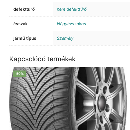
defekttűrő
nem defekttűrő
évszak
Négyévszakos
jármű típus
Személy
Kapcsolódó termékek
-50%