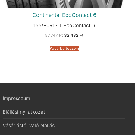
Continental EcoContact 6
155/80R13 T EcoContact 6
Original
Current
57.747
Ft
32.432
Ft
price
price
was:
is:
57.747 Ft.
32.432 Ft.
Kosárba teszem
Impresszum
Elállási nyilatkozat
Vásárlástól való elállás