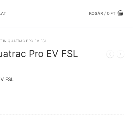
LAT
KOSÁR
/
0
FT
EIN QUATRAC PRO EV FSL
uatrac Pro EV FSL
urrent
ice
:
EV FSL
.377 Ft.