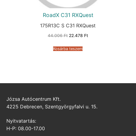
RoadX C31 RXQuest
175R13C S C31 RXQuest
Original
Current
44.006
Ft
22.478
Ft
price
price
was:
is:
44.006 Ft.
22.478 Ft.
Kosárba teszem
Józsa Autócentrum Kft.
4225 Debrecen, Szentgyörgyfalvi u. 15.
Nyitvatartás:
H-P: 08.00-17.00