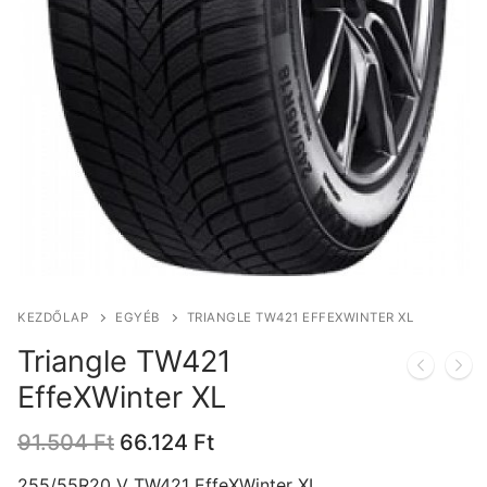
KEZDŐLAP
EGYÉB
TRIANGLE TW421 EFFEXWINTER XL
Triangle TW421
EffeXWinter XL
Original
Current
91.504
Ft
66.124
Ft
price
price
was:
is:
255/55R20 V TW421 EffeXWinter XL