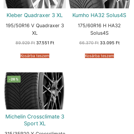
Kleber Quadraxer 3 XL
Kumho HA32 Solus4S
195/50R16 V Quadraxer 3
175/60R16 H HA32
XL
Solus4S
Original
Current
Original
Current
89.929
Ft
37.551
Ft
66.370
Ft
33.095
Ft
price
price
price
price
was:
is:
was:
is:
89.929 Ft.
37.551 Ft.
66.370 Ft.
33.095 
Kosárba teszem
Kosárba teszem
-26%
Michelin Crossclimate 3
Sport XL
315/35R20 Y Crossclimate