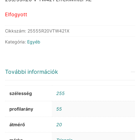
91.504 Ft.
66.124 Ft.
Elfogyott
Cikkszám:
25555R20VTW421X
Kategória:
Egyéb
További információk
szélesség
255
profilarány
55
átmérő
20