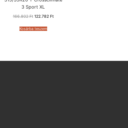
3 Sport XL
Original
Current
166.802
Ft
122.782
Ft
price
price
was:
is:
166.802 Ft.
122.782 Ft.
Kosárba teszem