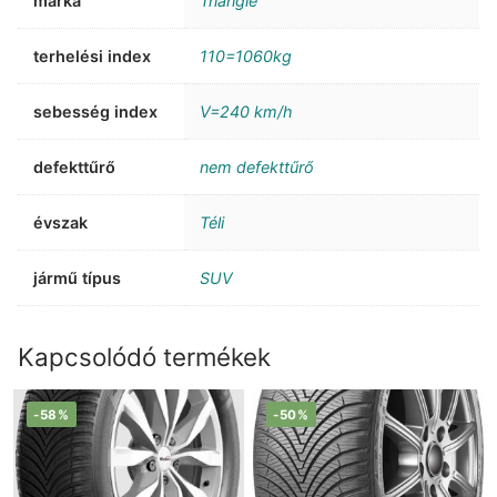
márka
Triangle
terhelési index
110=1060kg
sebesség index
V=240 km/h
defekttűrő
nem defekttűrő
évszak
Téli
jármű típus
SUV
Kapcsolódó termékek
-58%
-50%