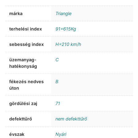
márka
Triangle
terhelési index
91=615Kg
sebesség index
H=210 km/h
üzemanyag-
C
hatékonyság
fékezés nedves
B
úton
gördülési zaj
71
defekttűrő
nem defekttűrő
évszak
Nyári