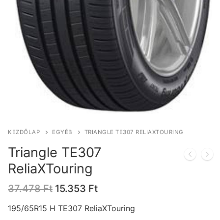
KEZDŐLAP
EGYÉB
TRIANGLE TE307 RELIAXTOURING
Triangle TE307
ReliaXTouring
Original
Current
37.478
Ft
15.353
Ft
price
price
was:
is:
195/65R15 H TE307 ReliaXTouring
37.478 Ft.
15.353 Ft.