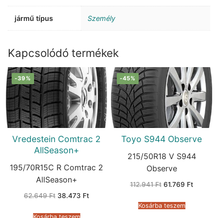
jármű típus
Személy
Kapcsolódó termékek
-39%
-45%
Vredestein Comtrac 2
Toyo S944 Observe
AllSeason+
215/50R18 V S944
195/70R15C R Comtrac 2
Observe
AllSeason+
Original
Current
112.941
Ft
61.769
Ft
price
price
Original
Current
62.649
Ft
38.473
Ft
was:
is:
price
price
112.941 Ft.
61.769 F
Kosárba teszem
was:
is:
62.649 Ft.
38.473 Ft.
Kosárba teszem