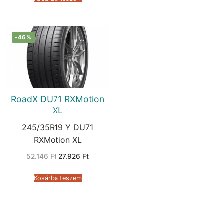
-46%
RoadX DU71 RXMotion
XL
245/35R19 Y DU71
RXMotion XL
Original
Current
52.146
Ft
27.926
Ft
price
price
was:
is:
52.146 Ft.
27.926 Ft.
Kosárba teszem