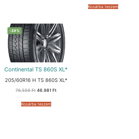
was:
is:
47.511 Ft.
26.132 F
Kosárba teszem
-39%
Continental TS 860S XL*
205/60R16 H TS 860S XL*
Original
Current
76.556
Ft
46.981
Ft
price
price
was:
is:
76.556 Ft.
46.981 Ft.
Kosárba teszem