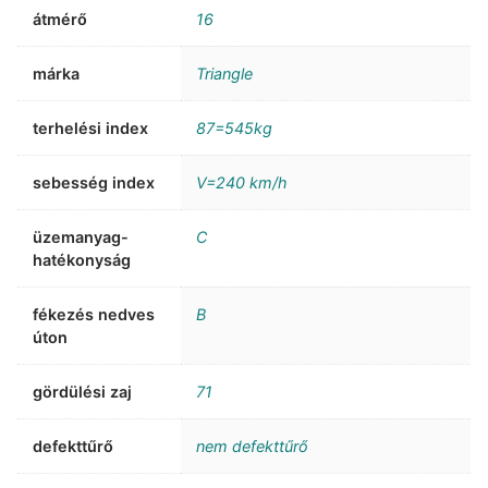
átmérő
16
márka
Triangle
terhelési index
87=545kg
sebesség index
V=240 km/h
üzemanyag-
C
hatékonyság
fékezés nedves
B
úton
gördülési zaj
71
defekttűrő
nem defekttűrő