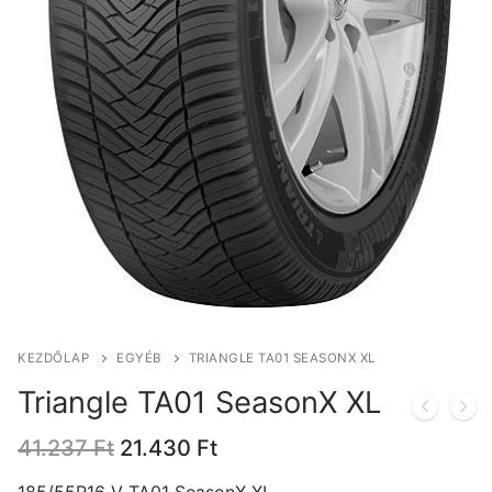
KEZDŐLAP
EGYÉB
TRIANGLE TA01 SEASONX XL
Triangle TA01 SeasonX XL
Original
Current
41.237
Ft
21.430
Ft
price
price
was:
is:
185/55R16 V TA01 SeasonX XL