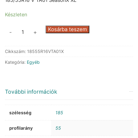
41.237 Ft.
21.430 Ft.
Készleten
Triangle
Kosárba teszem
-
+
TA01
SeasonX
Cikkszám:
18555R16VTA01X
XL
mennyiség
Kategória:
Egyéb
További információk
szélesség
185
profilarány
55