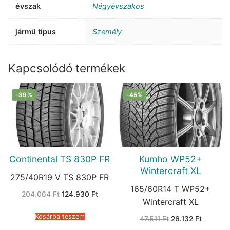
évszak
Négyévszakos
jármű típus
Személy
Kapcsolódó termékek
-39%
-45%
Continental TS 830P FR
Kumho WP52+
Wintercraft XL
275/40R19 V TS 830P FR
165/60R14 T WP52+
Original
Current
204.064
Ft
124.930
Ft
price
price
Wintercraft XL
was:
is:
204.064 Ft.
124.930 Ft.
Kosárba teszem
Original
Current
47.511
Ft
26.132
Ft
price
price