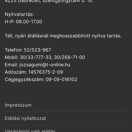
4225 Debrecen, Szentgyörgyfalvi u. 15.
Nyitvatartás:
H-P: 08.00-17.00
Téli, nyári átállásnál meghosszabbított nyitva tartás.
Telefon: 52/523-967
Mobil: 30/33-777-33, 30/268-71-00
Email: jozsagumi@t-online.hu
Adószám: 14576375-2-09
Cégjegyzékszám: 09-09-016102
Impresszum
Elállási nyilatkozat
Vásárlástól való elállás