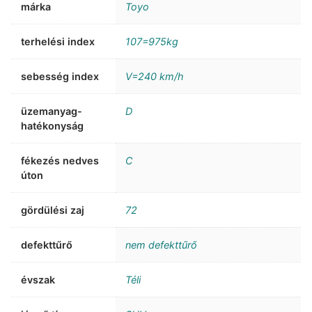
márka
Toyo
terhelési index
107=975kg
sebesség index
V=240 km/h
üzemanyag-
D
hatékonyság
fékezés nedves
C
úton
gördülési zaj
72
defekttűrő
nem defekttűrő
évszak
Téli