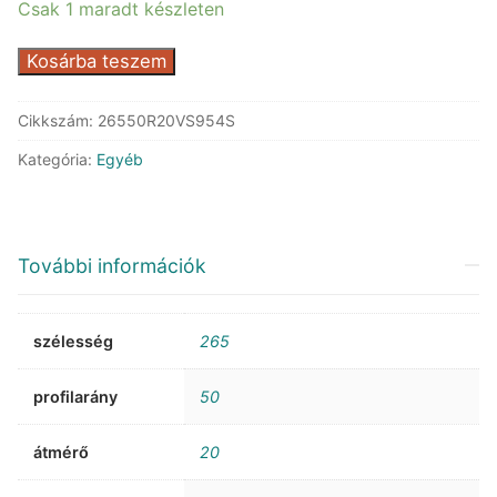
Csak 1 maradt készleten
Toyo
Kosárba teszem
S954
Snowprox
Cikkszám:
26550R20VS954S
SUV
Kategória:
Egyéb
mennyiség
További információk
szélesség
265
profilarány
50
átmérő
20