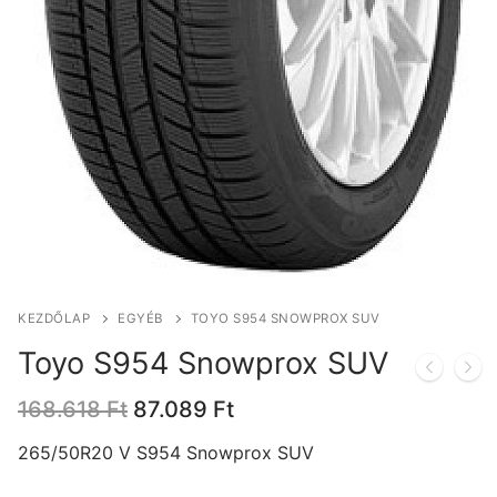
KEZDŐLAP
EGYÉB
TOYO S954 SNOWPROX SUV
Toyo S954 Snowprox SUV
Original
Current
168.618
Ft
87.089
Ft
price
price
was:
is:
265/50R20 V S954 Snowprox SUV
168.618 Ft.
87.089 Ft.