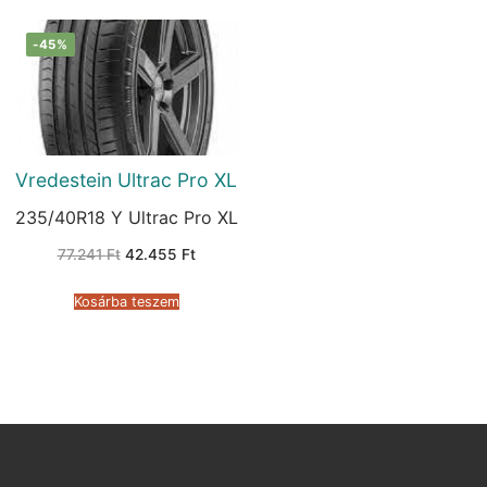
-45%
Vredestein Ultrac Pro XL
235/40R18 Y Ultrac Pro XL
Original
Current
77.241
Ft
42.455
Ft
price
price
was:
is:
77.241 Ft.
42.455 Ft.
Kosárba teszem