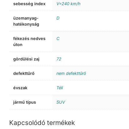
sebesség index
V=240 km/h
üzemanyag-
D
hatékonyság
fékezés nedves
C
úton
gördülési zaj
72
defekttűrő
nem defekttűrő
évszak
Téli
jármű típus
SUV
Kapcsolódó termékek