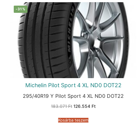
-31%
Michelin Pilot Sport 4 XL ND0 DOT22
295/40R19 Y Pilot Sport 4 XL ND0 DOT22
Original
Current
183.071
Ft
126.554
Ft
price
price
was:
is:
183.071 Ft.
126.554 Ft.
Kosárba teszem