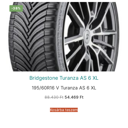
-38%
Bridgestone Turanza AS 6 XL
195/60R16 V Turanza AS 6 XL
Original
Current
88.430
Ft
54.469
Ft
price
price
was:
is:
88.430 Ft.
54.469 Ft.
Kosárba teszem