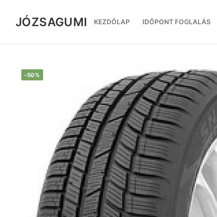
Ugrás
a
JÓZSAGUMI
KEZDŐLAP
IDŐPONT FOGLALÁS
tartalomra
-50%