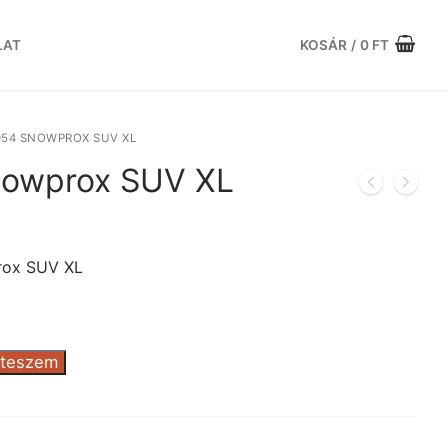
LAT
KOSÁR
/
0
FT
954 SNOWPROX SUV XL
nowprox SUV XL
urrent
ice
:
rox SUV XL
.
.119 Ft.
 teszem