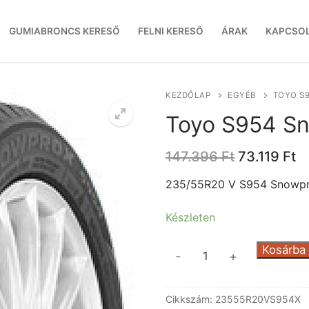
GUMIABRONCS KERESŐ
FELNI KERESŐ
ÁRAK
KAPCSO
KEZDŐLAP
EGYÉB
TOYO S
Toyo S954 S
Original
C
147.396
Ft
73.119
Ft
price
pr
was:
is
235/55R20 V S954 Snowp
147.396 Ft
73
Készleten
Toyo
Kosárba
-
+
S954
Snowprox
Cikkszám:
23555R20VS954X
SUV