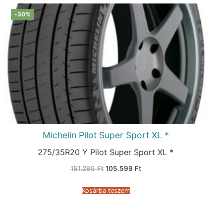
-30%
Michelin Pilot Super Sport XL *
275/35R20 Y Pilot Super Sport XL *
Original
Current
151.295
Ft
105.599
Ft
price
price
was:
is:
151.295 Ft.
105.599 Ft.
Kosárba teszem