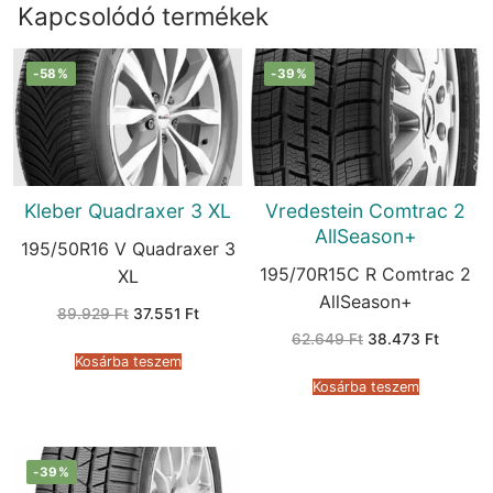
Kapcsolódó termékek
-58%
-39%
Kleber Quadraxer 3 XL
Vredestein Comtrac 2
AllSeason+
195/50R16 V Quadraxer 3
195/70R15C R Comtrac 2
XL
AllSeason+
Original
Current
89.929
Ft
37.551
Ft
price
price
Original
Current
62.649
Ft
38.473
Ft
was:
is:
price
price
89.929 Ft.
37.551 Ft.
Kosárba teszem
was:
is:
62.649 Ft.
38.473 
Kosárba teszem
-39%