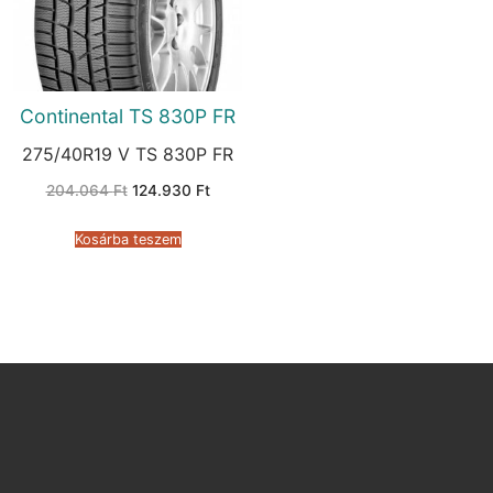
Continental TS 830P FR
275/40R19 V TS 830P FR
Original
Current
204.064
Ft
124.930
Ft
price
price
was:
is:
204.064 Ft.
124.930 Ft.
Kosárba teszem