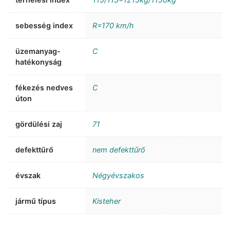
sebesség index
R=170 km/h
üzemanyag-
C
hatékonyság
fékezés nedves
C
úton
gördülési zaj
71
defekttűrő
nem defekttűrő
évszak
Négyévszakos
jármű típus
Kisteher