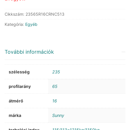
Cikkszám:
23565R16CRNC513
Kategória:
Egyéb
További információk
szélesség
235
profilarány
65
átmérő
16
márka
Sunny
terhelési index
115/113=1215kg/1150kg