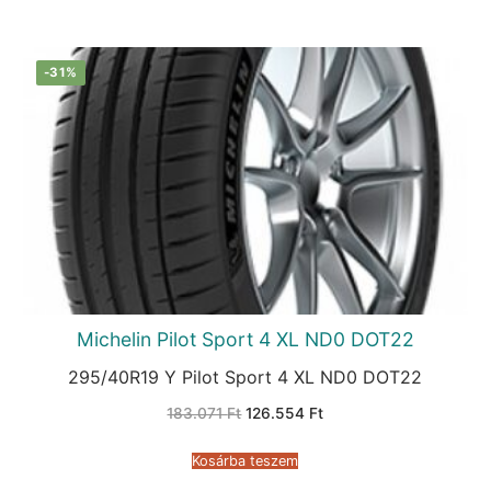
-31%
Michelin Pilot Sport 4 XL ND0 DOT22
295/40R19 Y Pilot Sport 4 XL ND0 DOT22
Original
Current
183.071
Ft
126.554
Ft
price
price
was:
is:
183.071 Ft.
126.554 Ft.
Kosárba teszem