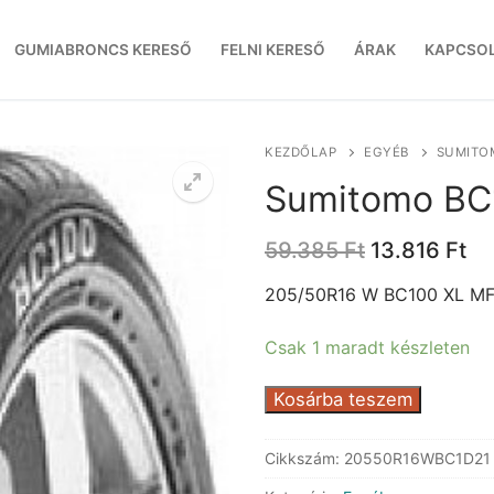
GUMIABRONCS KERESŐ
FELNI KERESŐ
ÁRAK
KAPCSO
KEZDŐLAP
EGYÉB
SUMITOM
Sumitomo BC
Original
Cu
59.385
Ft
13.816
Ft
price
pr
was:
is:
205/50R16 W BC100 XL M
59.385 Ft.
13
Csak 1 maradt készleten
Sumitomo
Kosárba teszem
BC100
XL
Cikkszám:
20550R16WBC1D21
MFS