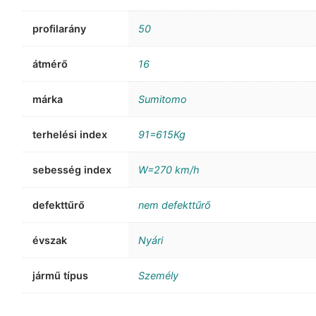
profilarány
50
átmérő
16
márka
Sumitomo
terhelési index
91=615Kg
sebesség index
W=270 km/h
defekttűrő
nem defekttűrő
évszak
Nyári
jármű típus
Személy