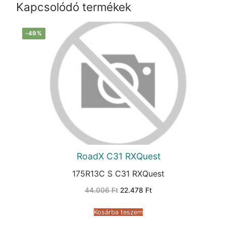
Kapcsolódó termékek
-49%
RoadX C31 RXQuest
175R13C S C31 RXQuest
Original
Current
44.006
Ft
22.478
Ft
price
price
was:
is:
44.006 Ft.
22.478 Ft.
Kosárba teszem