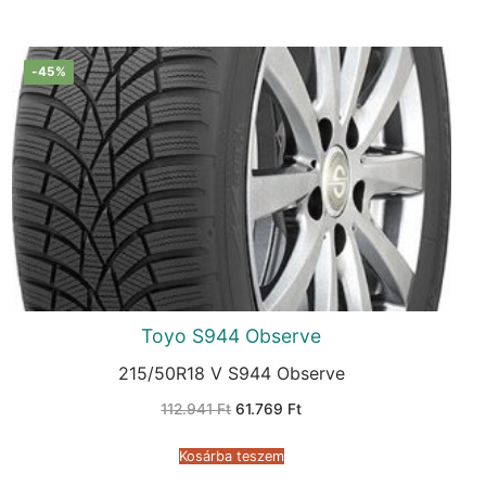
-45%
Toyo S944 Observe
215/50R18 V S944 Observe
Original
Current
112.941
Ft
61.769
Ft
price
price
was:
is:
112.941 Ft.
61.769 Ft.
Kosárba teszem