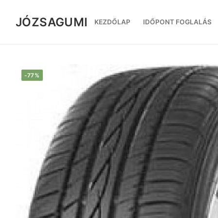
Ugrás
a
JÓZSAGUMI
KEZDŐLAP
IDŐPONT FOGLALÁS
tartalomra
-77%