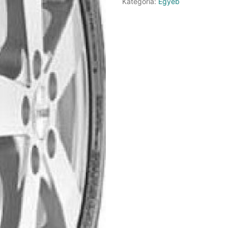
Kategória:
Egyéb
DOT21
mennyiség