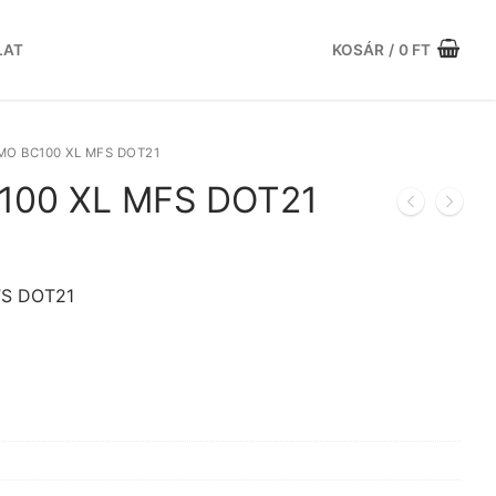
LAT
KOSÁR
/
0
FT
O BC100 XL MFS DOT21
100 XL MFS DOT21
rrent
ice
FS DOT21
.816 Ft.