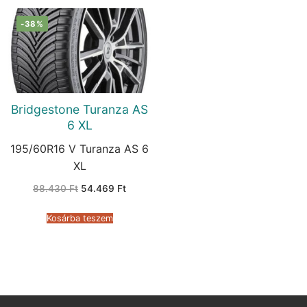
-38%
Bridgestone Turanza AS
6 XL
195/60R16 V Turanza AS 6
XL
Original
Current
88.430
Ft
54.469
Ft
price
price
was:
is:
88.430 Ft.
54.469 Ft.
Kosárba teszem