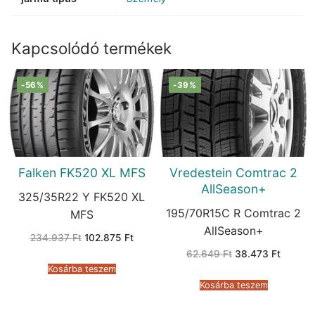
Kapcsolódó termékek
-56%
-39%
Falken FK520 XL MFS
Vredestein Comtrac 2
AllSeason+
325/35R22 Y FK520 XL
195/70R15C R Comtrac 2
MFS
AllSeason+
Original
Current
234.937
Ft
102.875
Ft
price
price
Original
Current
62.649
Ft
38.473
Ft
was:
is:
price
price
234.937 Ft.
102.875 Ft.
Kosárba teszem
was:
is:
62.649 Ft.
38.473 
Kosárba teszem