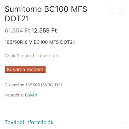
Sumitomo BC100 MFS
DOT21
Original
Current
61.354
Ft
12.559
Ft
price
price
was:
is:
185/50R16 V BC100 MFS DOT21
61.354 Ft.
12.559 Ft.
Csak 1 maradt készleten
Sumitomo
Kosárba teszem
BC100
MFS
Cikkszám:
18550R16VBC1D21
DOT21
Kategória:
Egyéb
mennyiség
További információk