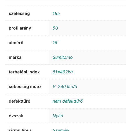
szélesség
185
profilarány
50
átmérő
16
márka
Sumitomo
terhelési index
81=462kg
sebesség index
V=240 km/h
defekttűrő
nem defekttűrő
évszak
Nyári
jármű típus
Személy