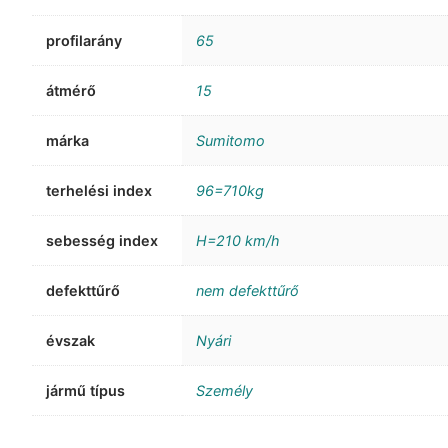
profilarány
65
átmérő
15
márka
Sumitomo
terhelési index
96=710kg
sebesség index
H=210 km/h
defekttűrő
nem defekttűrő
évszak
Nyári
jármű típus
Személy