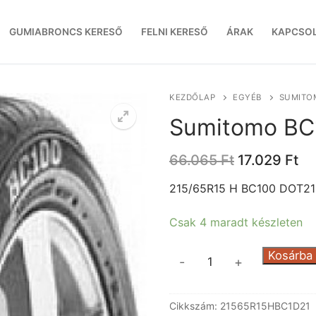
GUMIABRONCS KERESŐ
FELNI KERESŐ
ÁRAK
KAPCSO
KEZDŐLAP
EGYÉB
SUMITOM
Sumitomo BC
Original
Cu
66.065
Ft
17.029
Ft
price
pr
was:
is:
215/65R15 H BC100 DOT21
66.065 Ft.
17
Csak 4 maradt készleten
Sumitomo
Kosárba
-
+
BC100
DOT21
Cikkszám:
21565R15HBC1D21
mennyiség