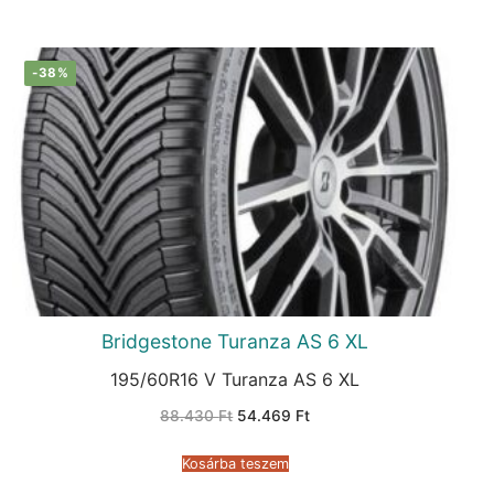
-38%
Bridgestone Turanza AS 6 XL
195/60R16 V Turanza AS 6 XL
Original
Current
88.430
Ft
54.469
Ft
price
price
was:
is:
88.430 Ft.
54.469 Ft.
Kosárba teszem