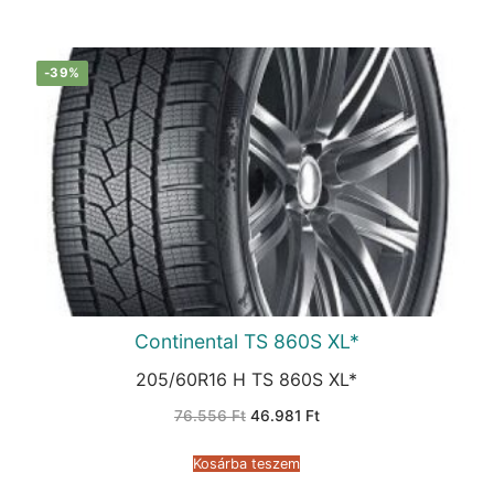
-39%
Continental TS 860S XL*
205/60R16 H TS 860S XL*
Original
Current
76.556
Ft
46.981
Ft
price
price
was:
is:
76.556 Ft.
46.981 Ft.
Kosárba teszem