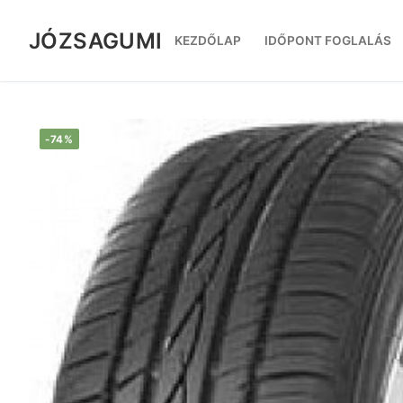
Ugrás
a
JÓZSAGUMI
KEZDŐLAP
IDŐPONT FOGLALÁS
tartalomra
-74%