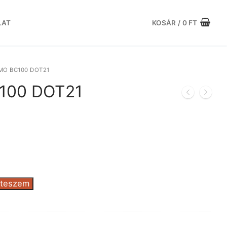
LAT
KOSÁR
/
0
FT
O BC100 DOT21
100 DOT21
rrent
ice
.029 Ft.
 teszem