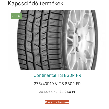
Kapcsolódó termékek
-39%
Continental TS 830P FR
275/40R19 V TS 830P FR
Original
Current
204.064
Ft
124.930
Ft
price
price
was:
is:
204.064 Ft.
124.930 Ft.
Kosárba teszem