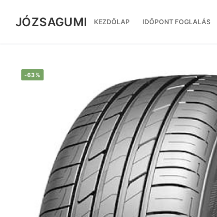
Ugrás
a
JÓZSAGUMI
KEZDŐLAP
IDŐPONT FOGLALÁS
tartalomra
-63%