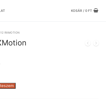
LAT
KOSÁR
/
0
FT
H12 RXMOTION
XMotion
rrent
ice
n
.956 Ft.
 teszem