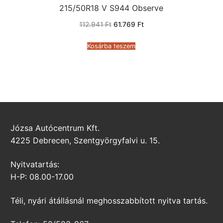
215/50R18 V S944 Observe
Original
Current
112.941
Ft
61.769
Ft
price
price
was:
is:
112.941 Ft.
61.769 Ft.
Kosárba teszem
Józsa Autócentrum Kft.
4225 Debrecen, Szentgyörgyfalvi u. 15.
Nyitvatartás:
H-P: 08.00-17.00
Téli, nyári átállásnál meghosszabbított nyitva tartás.