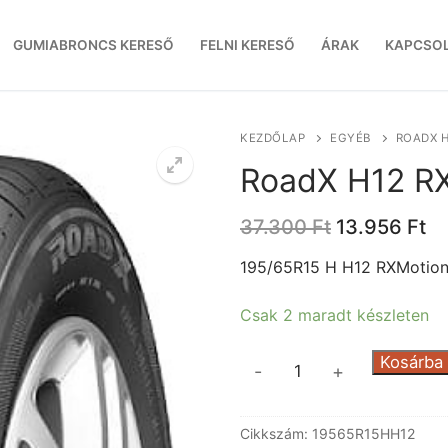
GUMIABRONCS KERESŐ
FELNI KERESŐ
ÁRAK
KAPCSO
KEZDŐLAP
EGYÉB
ROADX 
RoadX H12 R
Original
Cu
37.300
Ft
13.956
Ft
price
pr
was:
is:
195/65R15 H H12 RXMotio
37.300 Ft.
13
Csak 2 maradt készleten
RoadX
Kosárba
-
+
H12
RXMotion
Cikkszám:
19565R15HH12
mennyiség