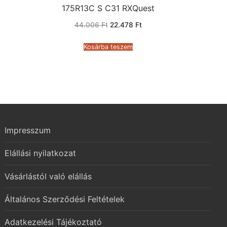
175R13C S C31 RXQuest
Original
Current
44.006
Ft
22.478
Ft
price
price
was:
is:
44.006 Ft.
22.478 Ft.
Kosárba teszem
Impresszum
Elállási nyilatkozat
Vásárlástól való elállás
Általános Szerződési Feltételek
Adatkezelési Tájékoztató