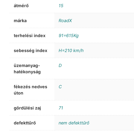
átmérő
15
márka
RoadX
terhelési index
91=615Kg
sebesség index
H=210 km/h
üzemanyag-
D
hatékonyság
fékezés nedves
C
úton
gördülési zaj
71
defekttűrő
nem defekttűrő